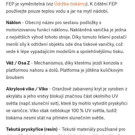
FEP je vyměnitelná (viz
Údržba tiskárny
). K čištění FEP
používejte pouze teplou vodu a jar na mytí nádobí.
Náklon
- Obecný název pro sestavu podložky s
motorizovanou funkcí náklonu. Nakláněná vanička je jedna
z největších výhod tohoto stroje. Díky tomuto řešení postačí
menší síly k odtržení objektu ode dna tiskové vaničky, což
vede k lépe vypadajícím modelům a spolehlivějšímu tisku.
Věž / Osa Z
- Mechanismus, díky kterému jezdí konzola s
platformou nahoru a dolů. Platforma je jištěna kuličkovým
šroubem
Akrylové víko / Víko
- Oranžově zabarvený kryt je vyroben z
akrylátu a jeho vrstvy blokují značnou část okolního UV
světla (např. sluneční svit), které by mohlo vytvrdit pryskyřici
ve vaničce. Víko však neblokuje 100 % UV světla, tudíž
tiskárna nesmí stát na přímém slunečním světle.
Tekutá pryskyřice (resin)
- Tekuté materiály používané pro