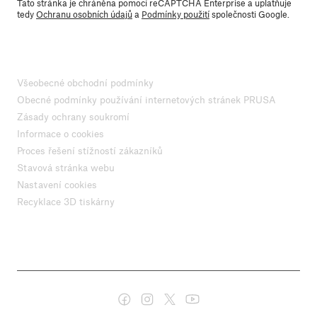
Tato stránka je chráněna pomocí reCAPTCHA Enterprise a uplatňuje
tedy
Ochranu osobních údajů
a
Podmínky použití
společnosti Google.
Všeobecné obchodní podmínky
Obecné podmínky používání internetových stránek PRUSA
Zásady ochrany soukromí
Informace o cookies
Proces řešení stížností zákazníků
Stavová stránka webu
Nastavení cookies
Recyklace 3D tiskárny