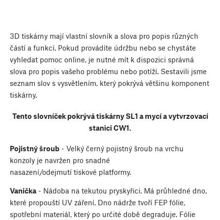
3D tiskárny mají vlastní slovník a slova pro popis různých
částí a funkcí. Pokud provádíte údržbu nebo se chystáte
vyhledat pomoc online, je nutné mít k dispozici správná
slova pro popis vašeho problému nebo potíží. Sestavili jsme
seznam slov s vysvětlením, který pokrývá většinu komponent
tiskárny.
Tento slovníček pokrývá tiskárny SL1 a mycí a vytvrzovací
stanici CW1.
Pojistný šroub
- Velký černý pojistný šroub na vrchu
konzoly je navržen pro snadné
nasazení/odejmutí tiskové platformy.
Vanička
- Nádoba na tekutou pryskyřici. Má průhledné dno,
které propouští UV záření. Dno nádrže tvoří FEP fólie,
spotřební materiál, který po určité době degraduje. Fólie