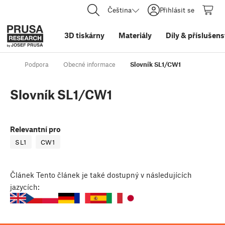
Čeština
Přihlásit se
3D tiskárny
Materiály
Díly
&
příslušens
Podpora
Obecné informace
Slovník SL1/CW1
Slovník SL1/CW1
Relevantní pro
SL1
CW1
Článek
Tento článek je také dostupný v následujících
jazycích: