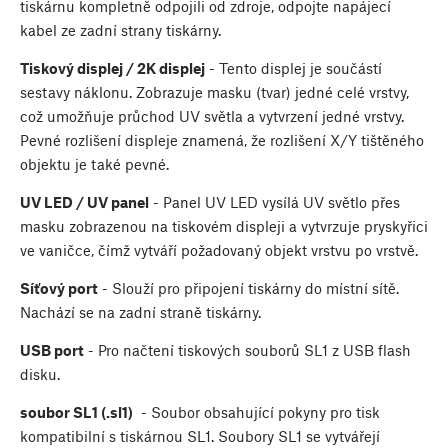
tiskárnu kompletně odpojili od zdroje, odpojte napájecí
kabel ze zadní strany tiskárny.
Tiskový displej / 2K displej
- Tento displej je součástí
sestavy náklonu. Zobrazuje masku (tvar) jedné celé vrstvy,
což umožňuje průchod UV světla a vytvrzení jedné vrstvy.
Pevné rozlišení displeje znamená, že rozlišení X/Y tištěného
objektu je také pevné.
UV LED / UV panel
- Panel UV LED vysílá UV světlo přes
masku zobrazenou na tiskovém displeji a vytvrzuje pryskyřici
ve vaničce, čímž vytváří požadovaný objekt vrstvu po vrstvě.
Síťový port
- Slouží pro připojení tiskárny do místní sítě.
Nachází se na zadní straně tiskárny.
USB port
- Pro načtení tiskových souborů SL1 z USB flash
disku.
soubor SL1 (.sl1)
- Soubor obsahující pokyny pro tisk
kompatibilní s tiskárnou SL1. Soubory SL1 se vytvářejí