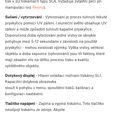
tisk v 3D tiskárnách typu SLA. Vyžaduje zvláštní péči při
manipulaci (viz
Resiny
).
Sušení / vytvrzování
- Vytvrzování je proces tuhnutí tekuté
pryskyřice pomocí UV záření. I sluneční světlo obsahuje UV
záření a může způsobit tuhnutí kapalné pryskyřice.
Doporučená doba vytvrzování jedné vrstvy se obvykle
pohybuje mezi 5-12 sekundami v závislosti na použité
pryskyřici - mohou existovat výjimky. Výška vrstvy, velikost
objektu a doba expozice (vytvrzování) jsou tři faktory, které
mají zásadní vliv na délku procesu tisku a kvalitu
vytištěného objektu.
Dotykový displej
- Hlavní ovládací rozhraní tiskárny SL1.
Kapacitní dotyková obrazovka
slouží k pohybu v menu, spouštění tisků, kalibraci a
konfiguraci nastavení.
Tlačítko napájení
- Zapíná a vypíná tiskárnu. Toto tlačítko
neodpojí tiskárnu ze zdroje. Abyste