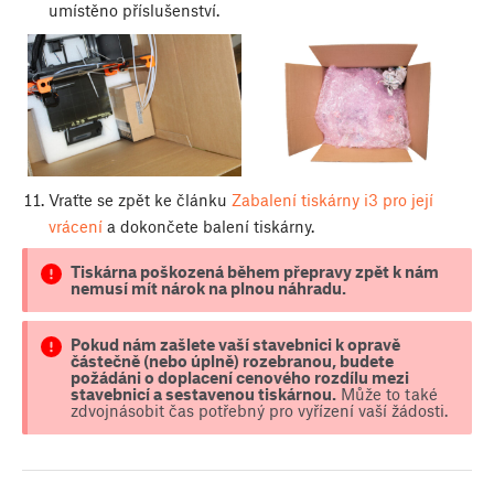
umístěno příslušenství.
Vraťte se zpět ke článku
Zabalení tiskárny i3 pro její
vrácení
a dokončete balení tiskárny.
Tiskárna poškozená během přepravy zpět k nám
nemusí mít nárok na plnou náhradu.
Pokud nám zašlete vaší stavebnici k opravě
částečně (nebo úplně) rozebranou, budete
požádáni o doplacení cenového rozdílu mezi
stavebnicí a sestavenou tiskárnou.
Může to také
zdvojnásobit čas potřebný pro vyřízení vaší žádosti.