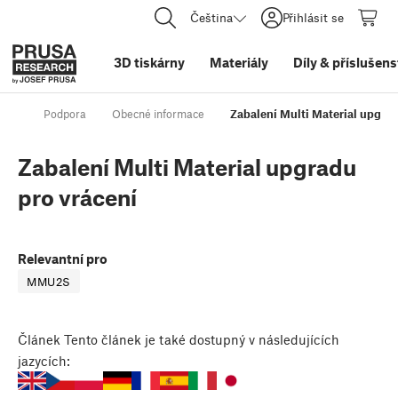
Čeština
Přihlásit se
3D tiskárny
Materiály
Díly
&
příslušens
Podpora
Obecné informace
Zabalení Multi Material upgrad
Zabalení Multi Material upgradu
pro vrácení
Relevantní pro
MMU2S
Článek
Tento článek je také dostupný v následujících
jazycích: