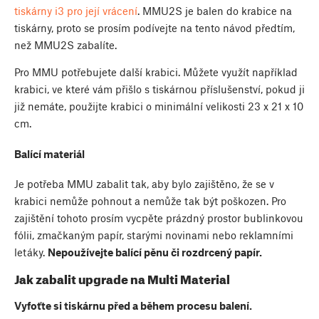
tiskárny i3 pro její vrácení
. MMU2S je balen do krabice na
tiskárny, proto se prosím podívejte na tento návod předtím,
než MMU2S zabalíte.
Pro MMU potřebujete další krabici. Můžete využít například
krabici, ve které vám přišlo s tiskárnou příslušenství, pokud ji
již nemáte, použijte krabici o minimální velikosti 23 x 21 x 10
cm.
Balící materiál
Je potřeba MMU zabalit tak, aby bylo zajištěno, že se v
krabici nemůže pohnout a nemůže tak být poškozen. Pro
zajištění tohoto prosím vycpěte prázdný prostor bublinkovou
fólii, zmačkaným papír, starými novinami nebo reklamními
letáky.
Nepoužívejte balící pěnu či rozdrcený papír.
Jak zabalit upgrade na Multi Material
Vyfoťte si tiskárnu před a během procesu balení.