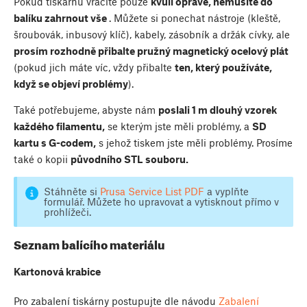
Pokud tiskárnu vracíte pouze
kvůli opravě, nemusíte do
balíku zahrnout vše
. Můžete si ponechat nástroje (kleště,
šroubovák, inbusový klíč), kabely, zásobník a držák cívky, ale
prosím rozhodně přibalte pružný magnetický ocelový plát
(pokud jich máte víc, vždy přibalte
ten, který používáte,
když se objeví problémy
).
Také potřebujeme, abyste nám
poslali 1 m dlouhý vzorek
každého filamentu,
se kterým jste měli problémy, a
SD
kartu s G-codem,
s jehož tiskem jste měli problémy. Prosíme
také o kopii
původního STL souboru.
Stáhněte si
Prusa Service List PDF
a vyplňte
formulář. Můžete ho upravovat a vytisknout přímo v
prohlížeči.
Seznam balícího materiálu
Kartonová krabice
Pro zabalení tiskárny postupujte dle návodu
Zabalení