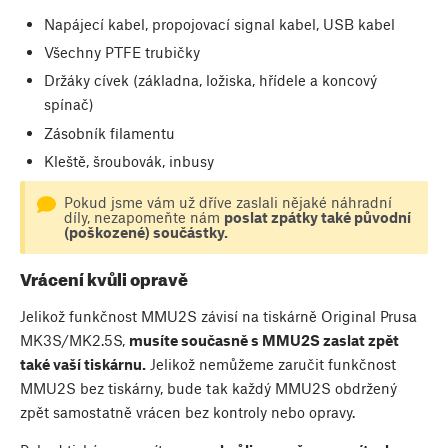
Napájecí kabel, propojovací signal kabel, USB kabel
Všechny PTFE trubičky
Držáky cívek (základna, ložiska, hřídele a koncový
spínač)
Zásobník filamentu
Kleště, šroubovák, inbusy
Pokud jsme vám už dříve zaslali nějaké náhradní
díly, nezapomeňte nám
poslat zpátky také původní
(poškozené) součástky.
Vrácení kvůli opravě
Jelikož funkčnost MMU2S závisí na tiskárně Original Prusa
MK3S/MK2.5S,
musíte současně s MMU2S zaslat zpět
také vaší tiskárnu.
Jelikož nemůžeme zaručit funkčnost
MMU2S bez tiskárny, bude tak každý MMU2S obdržený
zpět samostatně vrácen bez kontroly nebo opravy.