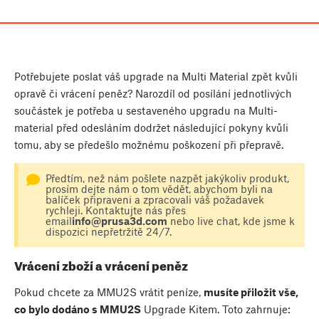
Potřebujete poslat váš upgrade na Multi Material zpět kvůli
opravě či vrácení peněz? Narozdíl od posílání jednotlivých
součástek je potřeba u sestaveného upgradu na Multi-
material před odesláním dodržet následující pokyny kvůli
tomu, aby se předešlo možnému poškození při přepravě.
Předtím, než nám pošlete nazpět jakýkoliv produkt,
prosím dejte nám o tom vědět, abychom byli na
balíček připraveni a zpracovali váš požadavek
rychleji. Kontaktujte nás přes
email
info@prusa3d.com
nebo live chat, kde jsme k
dispozici nepřetržitě 24/7.
Vrácení zboží a vrácení peněz
Pokud chcete za MMU2S vrátit peníze,
musíte přiložit vše,
co bylo dodáno s MMU2S
Upgrade Kitem. Toto zahrnuje: