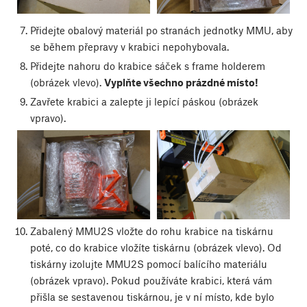
Přidejte obalový materiál po stranách jednotky MMU, aby
se během přepravy v krabici nepohybovala.
Přidejte nahoru do krabice sáček s frame holderem
(obrázek vlevo).
Vyplňte všechno prázdné místo!
Zavřete krabici a zalepte ji lepící páskou (obrázek
vpravo).
Zabalený MMU2S vložte do rohu krabice na tiskárnu
poté, co do krabice vložíte tiskárnu (obrázek vlevo). Od
tiskárny izolujte MMU2S pomocí balícího materiálu
(obrázek vpravo). Pokud používáte krabici, která vám
přišla se sestavenou tiskárnou, je v ní místo, kde bylo