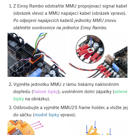
Z Einsy Rambo odstraňte MMU propojovací signal kabel
(obrázek vlevo) a MMU napájecí kabel (obrázek vpravo).
Po odpojení napájecích kabelů jednotky MMU znovu
utáhněte svorkovnice na jednotce Einsy Rambo.
Vyjměte jednotku MMU z rámu tiskárny nakloněním
dopředu (
fialové šipky
), uvolněním dolní zápatky (
zelené
šipky
na obrázku).
Odšroubujte a vyjměte MMU2S frame holder, a vložte jej
do sáčku (
modré šipky
vpravo).