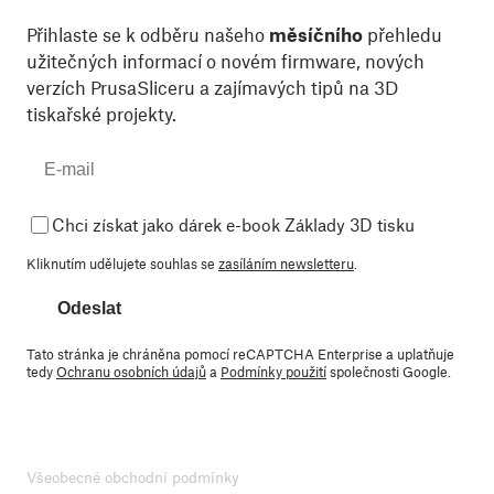
Přihlaste se k odběru našeho
měsíčního
přehledu
užitečných informací o novém firmware, nových
verzích PrusaSliceru a zajímavých tipů na 3D
tiskařské projekty.
Chci získat jako dárek e-book Základy 3D tisku
Kliknutím udělujete souhlas se
zasíláním newsletteru
.
Odeslat
Tato stránka je chráněna pomocí reCAPTCHA Enterprise a uplatňuje
tedy
Ochranu osobních údajů
a
Podmínky použití
společnosti Google.
Všeobecné obchodní podmínky