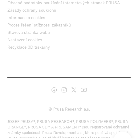
Obecné podmínky používání internetových stránek PRUSA
Zásady ochrany soukromí
Informace o cookies
Proces řešení stížností zákazníků
Stavová stránka webu
Nastavení cookies
Recyklace 3D tiskárny
© Prusa Research a.s.
JOSEF PRUSA®, PRUSA RESEARCH®, PRUSA POLYMERS®, PRUSA
ORANGE®, PRUSA 3D ® A PRUSAMENT® jsou registrované ochranné
známky společnosti Prusa Development a.s., které používá společnost
Prusa Research a.s. na základě licence od společnosti Prusa