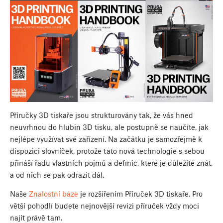
Příručky 3D tiskaře jsou strukturovány tak, že vás hned
neuvrhnou do hlubin 3D tisku, ale postupně se naučíte, jak
nejlépe využívat své zařízení. Na začátku je samozřejmě k
dispozici slovníček, protože tato nová technologie s sebou
přináší řadu vlastních pojmů a definic, které je důležité znát,
a od nich se pak odrazit dál.
Naše
Znalostní báze
je rozšířením Příruček 3D tiskaře. Pro
větší pohodlí budete nejnovější revizi příruček vždy moci
najít právě tam.