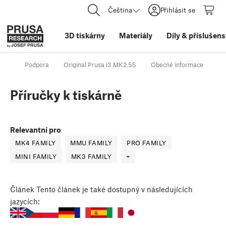
Čeština
Přihlásit se
3D tiskárny
Materiály
Díly
&
příslušens
Podpora
Original Prusa i3 MK2.5S
Obecné informace
Př
Příručky k tiskárně
Relevantní pro
MK4 FAMILY
MMU FAMILY
PRO FAMILY
MINI FAMILY
MK3 FAMILY
+
Článek
Tento článek je také dostupný v následujících
jazycích: