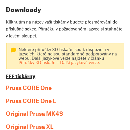
Downloady
Kliknutím na název vaší tiskárny budete přesměrováni do
příslušné sekce. Příručku v požadovaném jazyce si stáhněte
v levém sloupci.
Některé příručky 3D tiskaře jsou k dispozici i v
jazycích, které nejsou standardně podporovány na
webu. Další jazykové verze najdete v článku
Příručky 3D tiskaře – Další jazykové verze
.
FFF tiskárny
Prusa CORE One
Prusa CORE One L
Original Prusa MK4S
Original Prusa XL