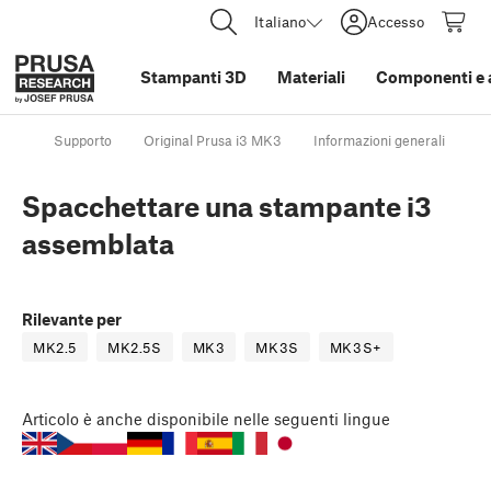
Italiano
Accesso
Stampanti 3D
Materiali
Componenti e 
Supporto
Original Prusa i3 MK3
Informazioni generali
S
Spacchettare una stampante i3
assemblata
Rilevante per
MK2.5
MK2.5S
MK3
MK3S
MK3S+
Articolo
è anche disponibile nelle seguenti lingue