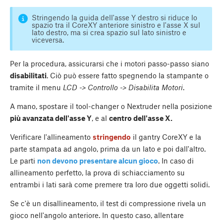
Stringendo la guida dell'asse Y destro si riduce lo
spazio tra il CoreXY anteriore sinistro e l'asse X sul
lato destro, ma si crea spazio sul lato sinistro e
viceversa.
Per la procedura, assicurarsi che i motori passo-passo siano
disabilitati
. Ciò può essere fatto spegnendo la stampante o
tramite il menu
LCD -> Controllo -> Disabilita Motori
.
A mano, spostare il tool-changer o Nextruder nella posizione
più avanzata dell'asse Y
, e al
centro dell'asse X.
Verificare l'allineamento
stringendo
il gantry CoreXY e la
parte stampata ad angolo, prima da un lato e poi dall'altro.
Le parti
non devono presentare alcun gioco
. In caso di
allineamento perfetto, la prova di schiacciamento su
entrambi i lati sarà come premere tra loro due oggetti solidi.
Se c'è un disallineamento, il test di compressione rivela un
gioco nell'angolo anteriore. In questo caso, allentare