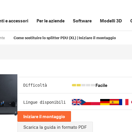
i e accessori
Per le aziende
Software
Modelli 3D
nte
Come sostituire lo splitter PDU (XL) | Iniziare il montaggio
Facile
Difficoltà
Lingue disponibili
Iniziare il montaggio
Scarica la guida in formato PDF