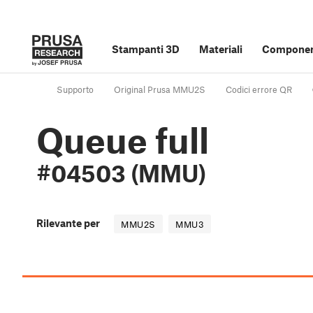
Stampanti 3D
Materiali
Component
Supporto
Original Prusa MMU2S
Codici errore QR
Queue full
#04503 (MMU)
Rilevante per
MMU2S
MMU3