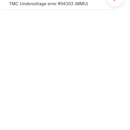
TMC Undervoltage error #04303 (MMU)
TMC Undervoltage error #04313 (MMU)
TMC Undervoltage error #04323 (MMU)
Errore MCU MMU #04306 (MMU)
TMC driver error #04311 (MMU)
TMC driver error #04321 (MMU)
Autotest MMU non riuscito #04315 (MMU)
Autotest MMU non riuscito #04325 (MMU)
Cambio filamento #04508 (MMU)
MMU MCU Sottotensione #04307 (MMU)
Cortocircuito driver TMC #04304 (MMU)