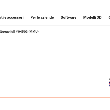
i e accessori
Per le aziende
Software
Modelli 3D
Queue full #04503 (MMU)