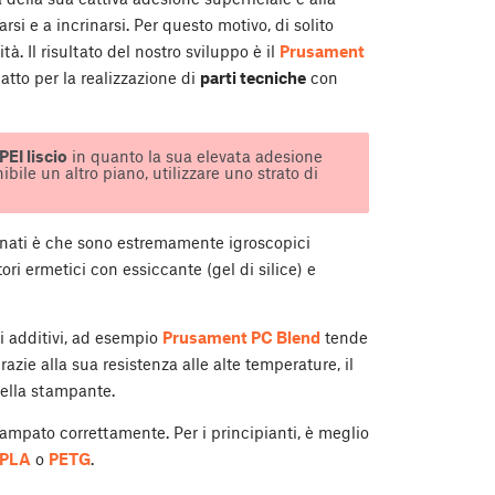
 e a incrinarsi. Per questo motivo, di solito
à. Il risultato del nostro sviluppo è il
Prusament
atto per la realizzazione di
parti tecniche
con
PEI liscio
in quanto la sua elevata adesione
ile un altro piano, utilizzare uno strato di
onati è che sono estremamente igroscopici
ri ermetici con essiccante (gel di silice) e
i additivi, ad esempio
Prusament PC Blend
tende
Grazie alla sua resistenza alle alte temperature, il
della stampante.
ampato correttamente. Per i principianti, è meglio
PLA
o
PETG
.