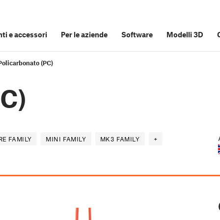
i e accessori
Per le aziende
Software
Modelli 3D
Policarbonato (PC)
PC)
E FAMILY
MINI FAMILY
MK3 FAMILY
+