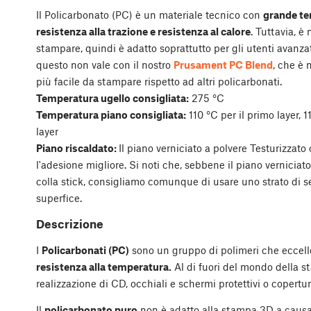
Il Policarbonato (PC) è un materiale tecnico con
grande te
resistenza alla trazione e resistenza al calore
. Tuttavia, è 
stampare, quindi è adatto soprattutto per gli utenti avanzat
questo non vale con il nostro
Prusament PC Blend
, che è
più facile da stampare rispetto ad altri policarbonati.
Temperatura ugello consigliata:
275 °C
Temperatura piano consigliata:
110 °C per il primo layer, 11
layer
Piano riscaldato:
Il piano verniciato a polvere Testurizzato 
l'adesione migliore. Si noti che, sebbene il piano vernicia
colla stick, consigliamo comunque di usare uno strato di s
superfice.
Descrizione
I
Policarbonati (PC)
sono un gruppo di polimeri che eccell
resistenza alla temperatura.
Al di fuori del mondo della s
realizzazione di CD, occhiali e schermi protettivi o copertur
Il
policarbonato puro
non è adatto alla stampa 3D a causa d