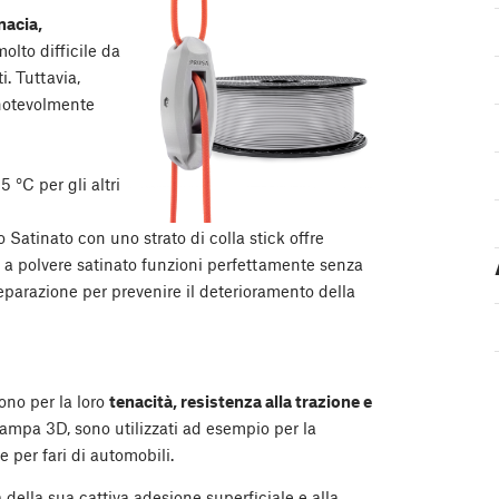
nacia,
molto difficile da
i. Tuttavia,
 notevolmente
5 °C per gli altri
o Satinato con uno strato di colla stick offre
to a polvere satinato funzioni perfettamente senza
eparazione per prevenire il deterioramento della
ono per la loro
tenacità, resistenza alla trazione e
tampa 3D, sono utilizzati ad esempio per la
e per fari di automobili.
ella sua cattiva adesione superficiale e alla