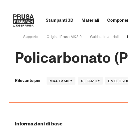
Stampanti 3D
Materiali
Component
Supporto
Original Prusa MK3.9
Guida ai materiali
Policarbonato (
Rilevante per
MK4 FAMILY
XL FAMILY
ENCLOSUR
Informazioni di base