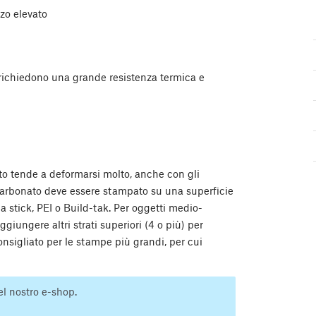
zo elevato
e richiedono una grande resistenza termica e
o tende a deformarsi molto, anche con gli
olicarbonato deve essere stampato su una superficie
a stick, PEI o Build-tak. Per oggetti medio-
giungere altri strati superiori (4 o più) per
nsigliato per le stampe più grandi, per cui
l nostro e-shop.