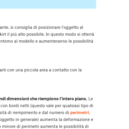
te, si consiglia di posizionare l'oggetto al
rt il più alto possibile. In questo modo si otterrà
ntorno al modello e aumenteranno le possibilità
rti con una piccola area a contatto con la
andi dimensioni che riempiono l'intero piano.
Le
on bordi netti (questo vale per qualsiasi tipo di
nsità di riempimento e dal numero di
perimetri
.
l'oggetto in generale) aumenta la deformazione e
o minore di perimetri aumenta le possibilità di