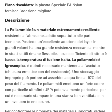
Piano riscaldato:
la piastra Speciale PA Nylon
fornisce l'adesione migliore.
Descrizione
La
Poliammide è un materiale estremamente resiliente
,
resistente all'abrasione, adatto soprattutto alle parti
tecniche. Possiede un'eccellente adesione dei layer. In
grandi volumi ha una grande resistenza meccanica, mentre
in strati sottili rimane flessibile. Il suo coefficiente di attrito è
basso,
la temperatura di fusione è alta. La poliammide è
igroscopica
, è quindi necessario mantenerla all'asciutto
(chiusura ermetice con del essiccante). Uno stoccaggio
improprio può portare ad assorbire acqua fino al 10% del
peso del filamento. Le poliammidi emettono un forte odore
con particelle ultrafini (UFP) potenzialmente pericolose, per
cui è necessario stampare in una stanza ben ventilata o in
un involucro (o enclosure).
Per confrontare le proprietà dei materiali supportati, vedere