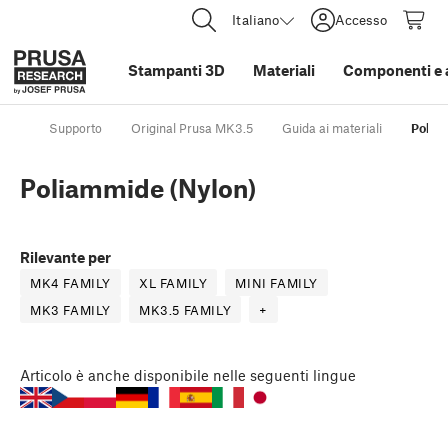
Italiano
Accesso
Stampanti 3D
Materiali
Componenti e 
Supporto
Original Prusa MK3.5
Guida ai materiali
Polia
Poliammide (Nylon)
Rilevante per
MK4 FAMILY
XL FAMILY
MINI FAMILY
MK3 FAMILY
MK3.5 FAMILY
+
Articolo
è anche disponibile nelle seguenti lingue