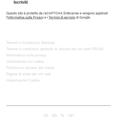
Iscriviti
Questo sito è protetto da reCAPTCHA Enterprise e vengono applicati
l'
Informativa sulla Privacy
e i
Termini di servizio
di Google.
Termini e Condizioni Generali
Termini e condizioni generali di utilizzo dei siti web PRUSA
Informativa sulla privacy
Informazioni sui cookie
Politica sui reclami dei clienti
Pagina di stato dei siti web
Impostazioni Cookie