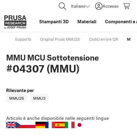
Italiano
Accesso
Stampanti 3D
Materiali
Componenti e 
Supporto
Original Prusa MMU2S
Codici errore QR
MMU 
MMU MCU Sottotensione
#04307 (MMU)
Rilevante per
MMU2S
MMU3
Articolo
è anche disponibile nelle seguenti lingue