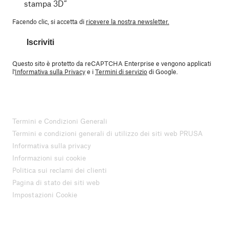
stampa 3D”
Facendo clic, si accetta di
ricevere la nostra newsletter.
Iscriviti
Questo sito è protetto da reCAPTCHA Enterprise e vengono applicati
l'
Informativa sulla Privacy
e i
Termini di servizio
di Google.
Termini e Condizioni Generali
Termini e condizioni generali di utilizzo dei siti web PRUSA
Informativa sulla privacy
Informazioni sui cookie
Politica sui reclami dei clienti
Pagina di stato dei siti web
Impostazioni Cookie