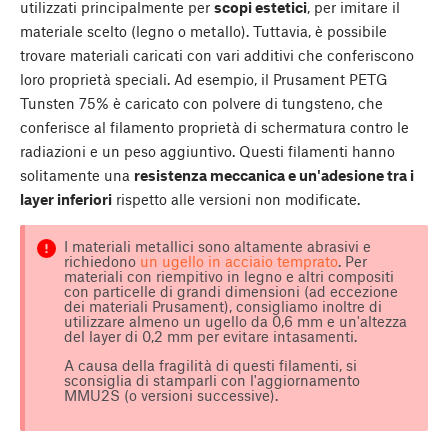
utilizzati principalmente per
scopi estetici
, per imitare il
materiale scelto (legno o metallo). Tuttavia, è possibile
trovare materiali caricati con vari additivi che conferiscono
loro proprietà speciali. Ad esempio, il Prusament PETG
Tunsten 75% è caricato con polvere di tungsteno, che
conferisce al filamento proprietà di schermatura contro le
radiazioni e un peso aggiuntivo. Questi filamenti hanno
solitamente una
resistenza meccanica e un'adesione tra i
layer inferiori
rispetto alle versioni non modificate.
I materiali metallici sono altamente abrasivi e
richiedono
un ugello in acciaio temprato
. Per
materiali con riempitivo in legno e altri compositi
con particelle di grandi dimensioni (ad eccezione
dei materiali Prusament), consigliamo inoltre di
utilizzare almeno un ugello da 0,6 mm e un'altezza
del layer di 0,2 mm per evitare intasamenti.
A causa della fragilità di questi filamenti, si
sconsiglia di stamparli con l'aggiornamento
MMU2S (o versioni successive).