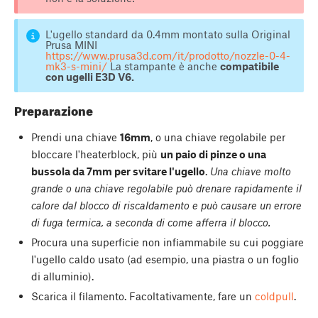
L'ugello standard da 0.4mm montato sulla Original
Prusa MINI
https://www.prusa3d.com/it/prodotto/nozzle-0-4-
mk3-s-mini/
La stampante è anche
compatibile
con ugelli E3D V6.
Preparazione
Prendi una chiave
16mm
, o una chiave regolabile per
bloccare l'heaterblock, più
un paio di pinze o una
bussola da 7mm per svitare l'ugello
.
Una chiave molto
grande o una chiave regolabile può drenare rapidamente il
calore dal blocco di riscaldamento e può causare un errore
di fuga termica, a seconda di come afferra il blocco.
Procura una superficie non infiammabile su cui poggiare
l'ugello caldo usato (ad esempio, una piastra o un foglio
di alluminio).
Scarica il filamento. Facoltativamente, fare un
coldpull
.