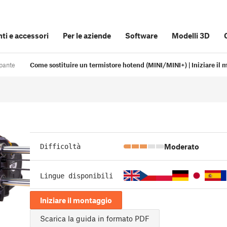
i e accessori
Per le aziende
Software
Modelli 3D
pante
Come sostituire un termistore hotend (MINI/MINI+) | Iniziare il
Moderato
Difficoltà
Lingue disponibili
Iniziare il montaggio
Scarica la guida in formato PDF