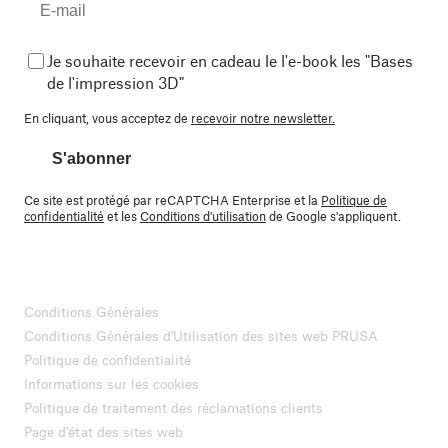
Je souhaite recevoir en cadeau le l'e-book les "Bases
de l'impression 3D"
En cliquant, vous acceptez de
recevoir notre newsletter.
S'abonner
Ce site est protégé par reCAPTCHA Enterprise et la
Politique de
confidentialité
et les
Conditions d'utilisation
de Google s'appliquent.
Conditions Générales
Conditions Générales d'Utilisation des sites web PRUSA
Politique de confidentialité
Informations sur les cookies
Politique de traitement des réclamations clients
Page d'état des sites web