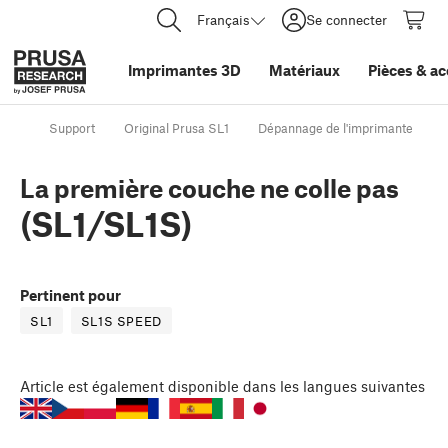
Français
Se connecter
Imprimantes 3D
Matériaux
Pièces
&
ac
Support
Original Prusa SL1
Dépannage de l'imprimante
La première couche ne colle pas
(SL1/SL1S)
Pertinent pour
SL1
SL1S SPEED
Article
est également disponible dans les langues suivantes