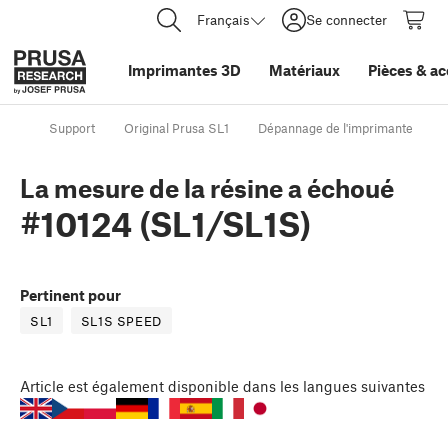
Français
Se connecter
Imprimantes 3D
Matériaux
Pièces
&
ac
Support
Original Prusa SL1
Dépannage de l'imprimante
La mesure de la résine a échoué
#10124 (SL1/SL1S)
Pertinent pour
SL1
SL1S SPEED
Article
est également disponible dans les langues suivantes