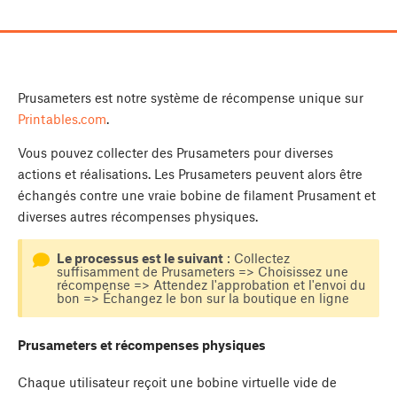
Prusameters est notre système de récompense unique sur
Printables.com
.
Vous pouvez collecter des Prusameters pour diverses
actions et réalisations. Les Prusameters peuvent alors être
échangés contre une vraie bobine de filament Prusament et
diverses autres récompenses physiques.
Le processus est le suivant
: Collectez
suffisamment de Prusameters => Choisissez une
récompense => Attendez l'approbation et l'envoi du
bon => Échangez le bon sur la boutique en ligne
Prusameters et récompenses physiques
Chaque utilisateur reçoit une bobine virtuelle vide de