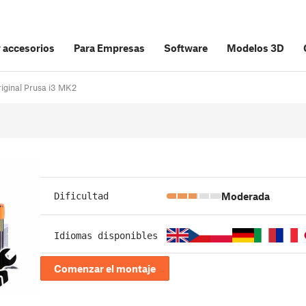
y accesorios
Para Empresas
Software
Modelos 3D
riginal Prusa i3 MK2
Moderada
Dificultad
Idiomas disponibles
Comenzar el montaje