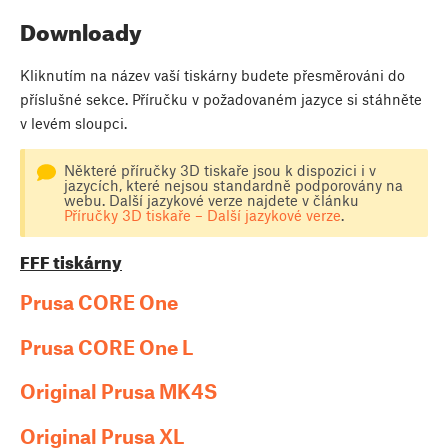
Downloady
Kliknutím na název vaší tiskárny budete přesměrováni do
příslušné sekce. Příručku v požadovaném jazyce si stáhněte
v levém sloupci.
Některé příručky 3D tiskaře jsou k dispozici i v
jazycích, které nejsou standardně podporovány na
webu. Další jazykové verze najdete v článku
Příručky 3D tiskaře – Další jazykové verze
.
FFF tiskárny
Prusa CORE One
Prusa CORE One L
Original Prusa MK4S
Original Prusa XL