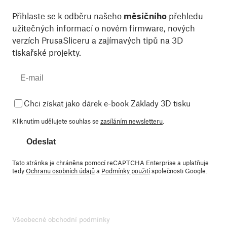
Přihlaste se k odběru našeho
měsíčního
přehledu
užitečných informací o novém firmware, nových
verzích PrusaSliceru a zajímavých tipů na 3D
tiskařské projekty.
Chci získat jako dárek e-book Základy 3D tisku
Kliknutím udělujete souhlas se
zasíláním newsletteru
.
Odeslat
Tato stránka je chráněna pomocí reCAPTCHA Enterprise a uplatňuje
tedy
Ochranu osobních údajů
a
Podmínky použití
společnosti Google.
Všeobecné obchodní podmínky