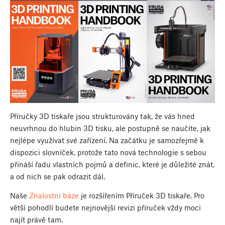
Příručky 3D tiskaře jsou strukturovány tak, že vás hned
neuvrhnou do hlubin 3D tisku, ale postupně se naučíte, jak
nejlépe využívat své zařízení. Na začátku je samozřejmě k
dispozici slovníček, protože tato nová technologie s sebou
přináší řadu vlastních pojmů a definic, které je důležité znát,
a od nich se pak odrazit dál.
Naše
Znalostní báze
je rozšířením Příruček 3D tiskaře. Pro
větší pohodlí budete nejnovější revizi příruček vždy moci
najít právě tam.