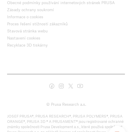
Obecné podmínky používání internetových stránek PRUSA
Zásady ochrany soukromí
Informace o cookies
Proces řešení stížností zákazníků
Stavová stránka webu
Nastavení cookies
Recyklace 3D tiskárny
© Prusa Research a.s.
JOSEF PRUSA®, PRUSA RESEARCH®, PRUSA POLYMERS®, PRUSA
ORANGE®, PRUSA 3D ® A PRUSAMENT® jsou registrované ochranné
známky společnosti Prusa Development a.s., které používá společnost
Prusa Research a.s. na základě licence od společnosti Prusa