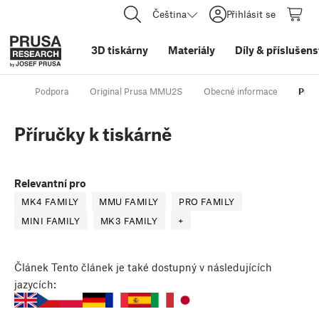
Čeština
Přihlásit se
3D tiskárny
Materiály
Díly
&
příslušens
Podpora
Original Prusa MMU2S
Obecné informace
Přír
Příručky k tiskárně
Relevantní pro
MK4 FAMILY
MMU FAMILY
PRO FAMILY
MINI FAMILY
MK3 FAMILY
+
Článek
Tento článek je také dostupný v následujících
jazycích: