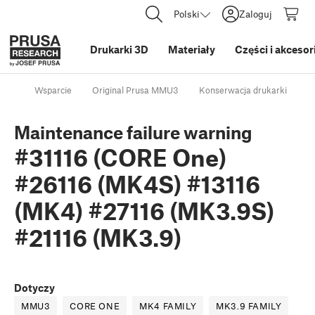
Polski
Zaloguj
Drukarki 3D
Materiały
Części i akcesor
Wsparcie
Original Prusa MMU3
Konserwacja drukarki
M
Maintenance failure warning
#31116 (CORE One)
#26116 (MK4S) #13116
(MK4) #27116 (MK3.9S)
#21116 (MK3.9)
Dotyczy
MMU3
CORE ONE
MK4 FAMILY
MK3.9 FAMILY