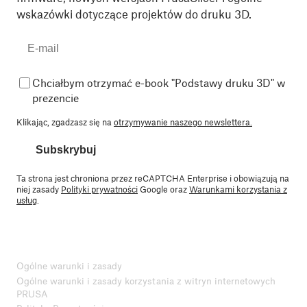
wskazówki dotyczące projektów do druku 3D.
Chciałbym otrzymać e-book "Podstawy druku 3D" w
prezencie
Klikając, zgadzasz się na
otrzymywanie naszego newslettera.
Subskrybuj
Ta strona jest chroniona przez reCAPTCHA Enterprise i obowiązują na
niej zasady
Polityki prywatności
Google oraz
Warunkami korzystania z
usług
.
Ogólne warunki i zasady
Ogólne warunki i zasady korzystania z witryn internetowych
PRUSA