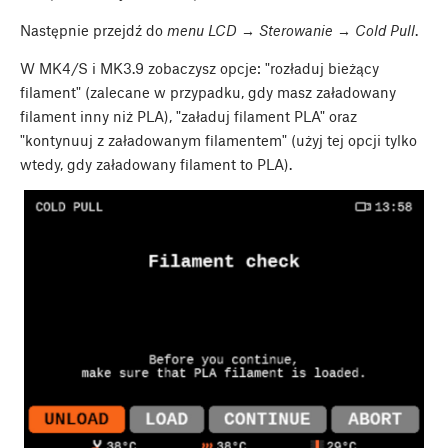
Następnie przejdź do
menu LCD → Sterowanie → Cold Pull
.
W MK4/S i MK3.9 zobaczysz opcje: "rozładuj bieżący
filament" (zalecane w przypadku, gdy masz załadowany
filament inny niż PLA), "załaduj filament PLA" oraz
"kontynuuj z załadowanym filamentem" (użyj tej opcji tylko
wtedy, gdy załadowany filament to PLA).