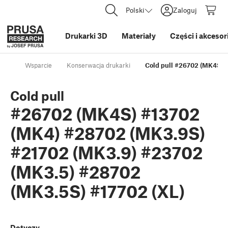
Polski
Zaloguj
Drukarki 3D
Materiały
Części i akcesor
Wsparcie
Konserwacja drukarki
Cold pull #26702 (MK4S) 
Cold pull
#26702 (MK4S) #13702
(MK4) #28702 (MK3.9S)
#21702 (MK3.9) #23702
(MK3.5) #28702
(MK3.5S) #17702 (XL)
Dotyczy