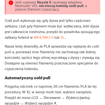
Jeśli używasz
Nozzle X
(wymaga adaptera
Nextruder V6),
nie stosuj metody cold-pull
, a
jedynie filament czyszczący.
Cold pull wykonuje się, gdy dysza jest tylko częściowo
zatkana, czyli gdy filament może być wytłaczany. Jeśli dysza
jest całkowicie niedrożna, przejdź do poradnika opisującego
zatkany hotend w
MK4/MK3.9
lub
XL
.
Nasze testy dowiodły, że PLA sprawdza się najlepiej do cold
pull-a, ponieważ inne filamenty nie zachowują tak dobrej
końcówki, oprócz tego silniej wyciekają z dyszy i zrywają się.
Dostępne są również filamenty przeznaczone specjalnie do
czyszczenia hotendu.
Automatyczny cold pull
Przygotuj odcinek co najmniej 30 cm filamentu PLA do tej
procedury. W XL w wersji multi-tool, wybierz narzędzie.
Przejdź do
menu LCD → Sterowanie → Wybierz/parkuj
narzędzie → Wybierz narzędzie #
.