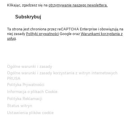
Klikając, zgadzasz się na
otrzymywanie naszego newslettera.
Subskrybuj
Ta strona jest chroniona przez reCAPTCHA Enterprise i obowiązują na
niej zasady
Polityki prywatności
Google oraz
Warunkami korzystania z
usług
.
Ogólne warunki i zasady
Ogólne warunki i zasady korzystania z witryn internetowych
PRUSA
Polityka Prywatności
Informacja o plikach Cookie
Polityka Reklamacji
Status witryn
Ustawienia plików cookie