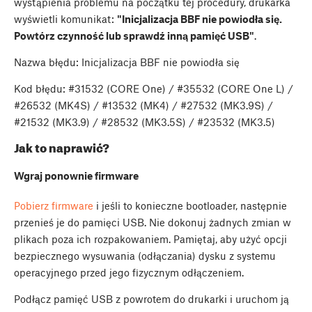
wystąpienia problemu na początku tej procedury, drukarka
wyświetli komunikat:
"Inicjalizacja BBF nie powiodła się.
Powtórz czynność lub sprawdź inną pamięć USB"
.
Nazwa błędu: Inicjalizacja BBF nie powiodła się
Kod błędu: #31532 (CORE One) / #35532 (CORE One L) /
#26532 (MK4S) / #13532 (MK4) / #27532 (MK3.9S) /
#21532 (MK3.9) / #28532 (MK3.5S) / #23532 (MK3.5)
Jak to naprawić?
Wgraj ponownie firmware
Pobierz firmware
i jeśli to konieczne bootloader, następnie
przenieś je do pamięci USB. Nie dokonuj żadnych zmian w
plikach poza ich rozpakowaniem. Pamiętaj, aby użyć opcji
bezpiecznego wysuwania (odłączania) dysku z systemu
operacyjnego przed jego fizycznym odłączeniem.
Podłącz pamięć USB z powrotem do drukarki i uruchom ją