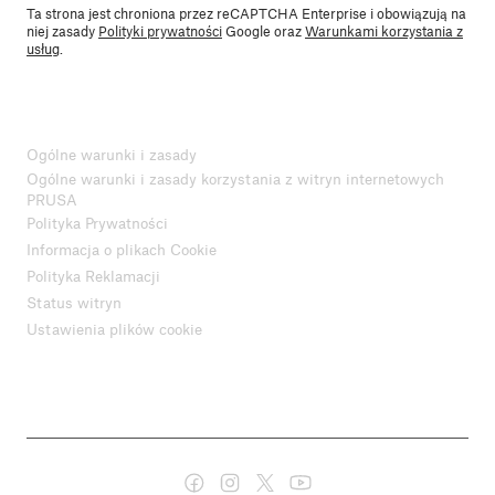
Ta strona jest chroniona przez reCAPTCHA Enterprise i obowiązują na
niej zasady
Polityki prywatności
Google oraz
Warunkami korzystania z
usług
.
Ogólne warunki i zasady
Ogólne warunki i zasady korzystania z witryn internetowych
PRUSA
Polityka Prywatności
Informacja o plikach Cookie
Polityka Reklamacji
Status witryn
Ustawienia plików cookie