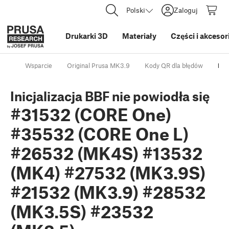
Polski
Zaloguj
Drukarki 3D
Materiały
Części i akcesor
Wsparcie
Original Prusa MK3.9
Kody QR dla błędów
Ini
Inicjalizacja BBF nie powiodła się
#31532 (CORE One)
#35532 (CORE One L)
#26532 (MK4S) #13532
(MK4) #27532 (MK3.9S)
#21532 (MK3.9) #28532
(MK3.5S) #23532