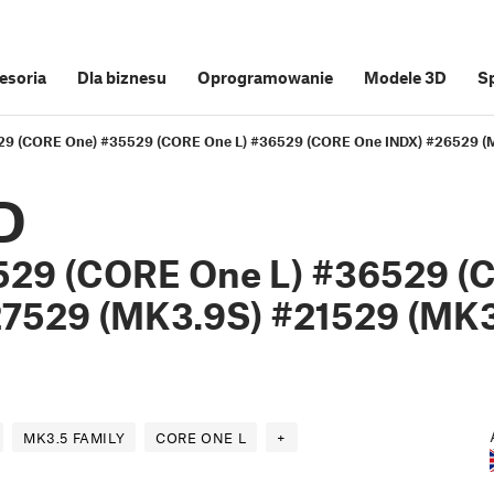
cesoria
Dla biznesu
Oprogramowanie
Modele 3D
S
529 (CORE One) #35529 (CORE One L) #36529 (CORE One INDX) #26529 (
D
529 (CORE One L) #36529 (
7529 (MK3.9S) #21529 (MK3
MK3.5 FAMILY
CORE ONE L
+