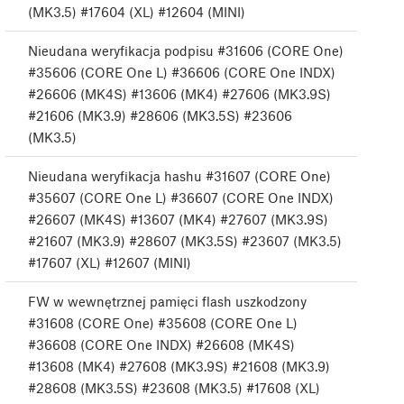
(MK3.5) #17604 (XL) #12604 (MINI)
Nieudana weryfikacja podpisu #31606 (CORE One)
#35606 (CORE One L) #36606 (CORE One INDX)
#26606 (MK4S) #13606 (MK4) #27606 (MK3.9S)
#21606 (MK3.9) #28606 (MK3.5S) #23606
(MK3.5)
Nieudana weryfikacja hashu #31607 (CORE One)
#35607 (CORE One L) #36607 (CORE One INDX)
#26607 (MK4S) #13607 (MK4) #27607 (MK3.9S)
#21607 (MK3.9) #28607 (MK3.5S) #23607 (MK3.5)
#17607 (XL) #12607 (MINI)
FW w wewnętrznej pamięci flash uszkodzony
#31608 (CORE One) #35608 (CORE One L)
#36608 (CORE One INDX) #26608 (MK4S)
#13608 (MK4) #27608 (MK3.9S) #21608 (MK3.9)
#28608 (MK3.5S) #23608 (MK3.5) #17608 (XL)