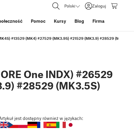
Polski
Zaloguj
połeczność
Pomoc
Kursy
Blog
Firma
MK4S) #13529 (MK4) #27529 (MK3.9S) #21529 (MK3.9) #28529 (MK3.5S) 
CORE One INDX) #26529
.9) #28529 (MK3.5S)
Artykuł
jest dostępny również w językach: