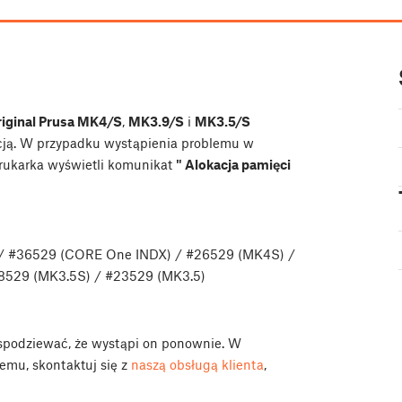
iginal Prusa MK4/S
,
MK3.9/S
i
MK3.5/S
acją. W przypadku wystąpienia problemu w
drukarka wyświetli komunikat
" Alokacja pamięci
 / #36529 (CORE One INDX) / #26529 (MK4S) /
28529 (MK3.5S) / #23529 (MK3.5)
ę spodziewać, że wystąpi on ponownie. W
emu, skontaktuj się z
naszą obsługą klienta
,