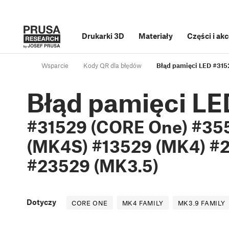
Drukarki 3D
Materiały
Części i ak
Wsparcie
Kody QR dla błędów
Błąd pamięci LED #31
Błąd pamięci LE
#31529 (CORE One) #35
(MK4S) #13529 (MK4) #2
#23529 (MK3.5)
Dotyczy
CORE ONE
MK4 FAMILY
MK3.9 FAMILY