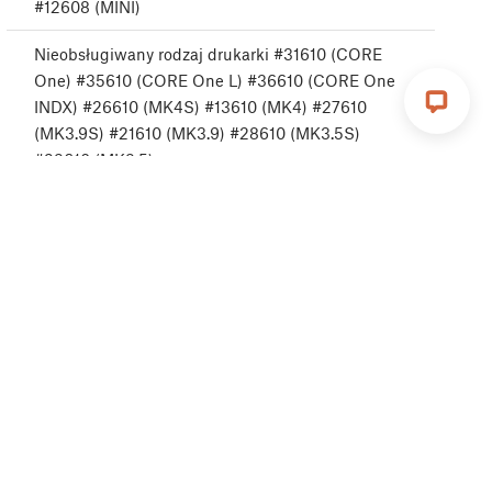
#12608 (MINI)
Nieobsługiwany rodzaj drukarki #31610 (CORE
One) #35610 (CORE One L) #36610 (CORE One
INDX) #26610 (MK4S) #13610 (MK4) #27610
(MK3.9S) #21610 (MK3.9) #28610 (MK3.5S)
#23610 (MK3.5)
Nieobsługiwana wersja drukarki #31611 (CORE
One) #35611 (CORE One L) #36611 (CORE One
INDX) #26611 (MK4S) #13611 (MK4) #27611
(MK3.9S) #21611 (MK3.9) #28611 (MK3.5S) #23611
(MK3.5) #17611 (XL) #12611 (MINI)
Brak FW w wewnętrznej pamięci flash #31612
(CORE One) #35612 (CORE One L) #36612 (CORE
One INDX) #26612 (MK4S) #13612 (MK4) #27612
(MK3.9S) #21612 (MK3.9) #28612 (MK3.5S)
#23612 (MK3.5) #20612