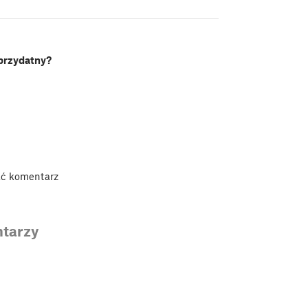
 przydatny?
ać komentarz
tarzy