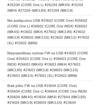
#35204 (CORE One L) #26204 (MK4S) #13204
(MK4) #27204 (MK3.9S) #21204 (MK3.9)
Nie podłączono USB #31602 (CORE One) #35602
(CORE One L) #36602 (CORE One INDX) #26602
(MK4S) #13602 (MK4) #27602 (MK3.9S) #21602
(MK3.9) #28602 (MK3.5S) #23602 (MK3.5) #17602
(XL) #12602 (MINI)
Nieprawidłowy rozmiar FW na USB #31603 (CORE
One) #35603 (CORE One L) #36603 (CORE One
INDX) #26603 (MK4S) #13603 (MK4) #27603
(MK3.9S) #21603 (MK3.9) #28603 (MK3.5S)
#23603 (MK3.5) #17603 (XL) #12603 (MINI)
Brak pliku FW na USB #31604 (CORE One)
#35604 (CORE One L) #36604 (CORE One INDX)
#26604 (MK4S) #13604 (MK4) #27604 (MK3.9S)
#21604 (MK3.9) #28604 (MK3.5S) #23604