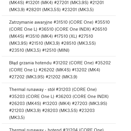
(MK4S) #13201 (MK4) #27201 (MK3.9S) #21201
(MK3.9) #28201 (MK3.5S) #23201 (MK3.5)
Zatrzymanie awaryjne #31510 (CORE One) #35510
(CORE One L) #36510 (CORE One INDX) #26510
(MK4S) #13510 (MK4) #17510 (XL) #27510
(MK3.9S) #21510 (MK3.9) #28510 (MK3.5S)
#23510 (MK3.5) #12510 (MINI)
Błąd grzania hotendu #31202 (CORE One) #35202
(CORE One L) #26202 (MK4S) #13202 (MK4)
#27202 (MK3.9S) #21202 (MK3.9)
Thermal runaway - stół #31203 (CORE One)
#35203 (CORE One L) #36203 (CORE One INDX)
#26203 (MK4S) #13203 (MK4) #27203 (MK3.9S)
#21203 (MK3.9) #28203 (MK3.5S) #23203
(MK3.5)
Thermal runaway - hotend #31204 (CORE One)