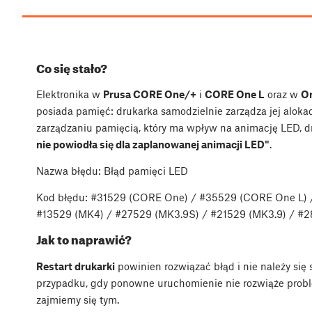
Co się stało?
Elektronika w
Prusa CORE One/+
i
CORE One L
oraz w
Or
posiada pamięć: drukarka samodzielnie zarządza jej alok
zarządzaniu pamięcią, który ma wpływ na animację LED, 
nie powiodła się dla zaplanowanej animacji LED"
.
Nazwa błędu: Błąd pamięci LED
Kod błędu: #31529 (CORE One) / #35529 (CORE One L)
#13529 (MK4) / #27529 (MK3.9S) / #21529 (MK3.9) / #
Jak to naprawić?
Restart drukarki
powinien rozwiązać błąd i nie należy si
przypadku, gdy ponowne uruchomienie nie rozwiąże probl
zajmiemy się tym.