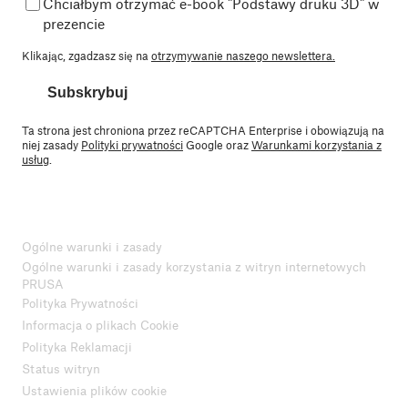
Chciałbym otrzymać e-book "Podstawy druku 3D" w
prezencie
Klikając, zgadzasz się na
otrzymywanie naszego newslettera.
Subskrybuj
Ta strona jest chroniona przez reCAPTCHA Enterprise i obowiązują na
niej zasady
Polityki prywatności
Google oraz
Warunkami korzystania z
usług
.
Ogólne warunki i zasady
Ogólne warunki i zasady korzystania z witryn internetowych
PRUSA
Polityka Prywatności
Informacja o plikach Cookie
Polityka Reklamacji
Status witryn
Ustawienia plików cookie