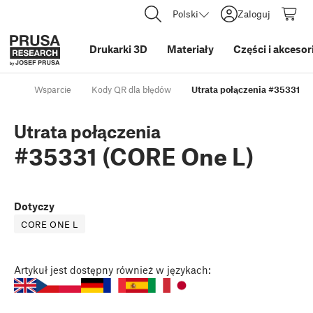
Polski
Zaloguj
Drukarki 3D
Materiały
Części i akcesor
Wsparcie
Kody QR dla błędów
Utrata połączenia #35331 (
Utrata połączenia
#35331 (CORE One L)
Dotyczy
CORE ONE L
Artykuł
jest dostępny również w językach: