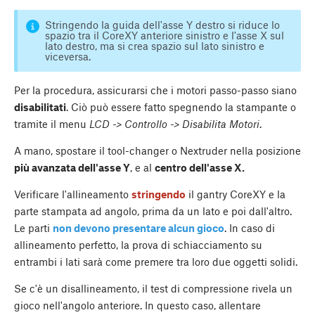
Stringendo la guida dell'asse Y destro si riduce lo
spazio tra il CoreXY anteriore sinistro e l'asse X sul
lato destro, ma si crea spazio sul lato sinistro e
viceversa.
Per la procedura, assicurarsi che i motori passo-passo siano
disabilitati
. Ciò può essere fatto spegnendo la stampante o
tramite il menu
LCD -> Controllo -> Disabilita Motori
.
A mano, spostare il tool-changer o Nextruder nella posizione
più avanzata dell'asse Y
, e al
centro dell'asse X.
Verificare l'allineamento
stringendo
il gantry CoreXY e la
parte stampata ad angolo, prima da un lato e poi dall'altro.
Le parti
non devono presentare alcun gioco
. In caso di
allineamento perfetto, la prova di schiacciamento su
entrambi i lati sarà come premere tra loro due oggetti solidi.
Se c'è un disallineamento, il test di compressione rivela un
gioco nell'angolo anteriore. In questo caso, allentare