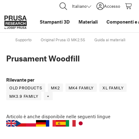
Italiano
Accesso
Stampanti 3D
Materiali
Componenti e 
Supporto
Original Prusa i3 MK2.5S
Guida ai materiali
Pr
Prusament Woodfill
Rilevante per
OLD PRODUCTS
MK2
MK4 FAMILY
XL FAMILY
MK3.9 FAMILY
+
Articolo
è anche disponibile nelle seguenti lingue