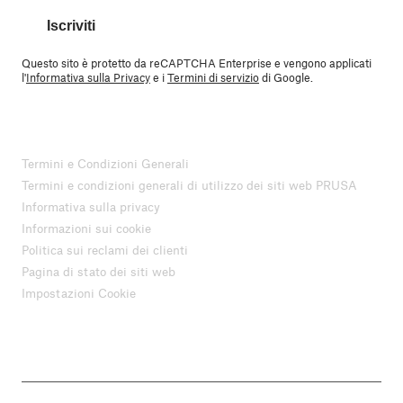
Iscriviti
Questo sito è protetto da reCAPTCHA Enterprise e vengono applicati
l'
Informativa sulla Privacy
e i
Termini di servizio
di Google.
Termini e Condizioni Generali
Termini e condizioni generali di utilizzo dei siti web PRUSA
Informativa sulla privacy
Informazioni sui cookie
Politica sui reclami dei clienti
Pagina di stato dei siti web
Impostazioni Cookie