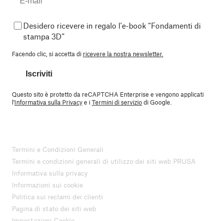
Desidero ricevere in regalo l'e-book “Fondamenti di
stampa 3D”
Facendo clic, si accetta di
ricevere la nostra newsletter.
Iscriviti
Questo sito è protetto da reCAPTCHA Enterprise e vengono applicati
l'
Informativa sulla Privacy
e i
Termini di servizio
di Google.
Termini e Condizioni Generali
Termini e condizioni generali di utilizzo dei siti web PRUSA
Informativa sulla privacy
Informazioni sui cookie
Politica sui reclami dei clienti
Pagina di stato dei siti web
Impostazioni Cookie