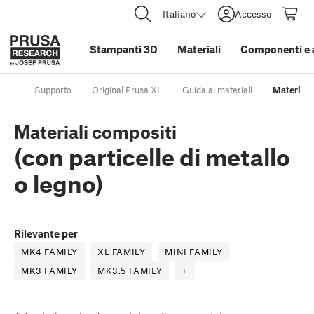
Italiano
Accesso
Stampanti 3D
Materiali
Componenti e 
Supporto
Original Prusa XL
Guida ai materiali
Materiali 
Materiali compositi
(con particelle di metallo
o legno)
Rilevante per
MK4 FAMILY
XL FAMILY
MINI FAMILY
MK3 FAMILY
MK3.5 FAMILY
+