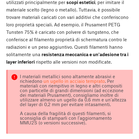
utilizzati principalmente per
scopi estetici
, per imitare il
materiale scelto (legno o metallo). Tuttavia, è possibile
trovare materiali caricati con vari additivi che conferiscono
loro proprietà speciali. Ad esempio, il Prusament PETG
Tunsten 75% è caricato con polvere di tungsteno, che
conferisce al filamento proprietà di schermatura contro le
radiazioni e un peso aggiuntivo. Questi filamenti hanno
solitamente una
resistenza meccanica e un'adesione tra i
layer inferiori
rispetto alle versioni non modificate.
I materiali metallici sono altamente abrasivi e
richiedono
un ugello in acciaio temprato
. Per
materiali con riempitivo in legno e altri compositi
con particelle di grandi dimensioni (ad eccezione
dei materiali Prusament), consigliamo inoltre di
utilizzare almeno un ugello da 0,6 mm e un'altezza
del layer di 0,2 mm per evitare intasamenti.
A causa della fragilità di questi filamenti, si
sconsiglia di stamparli con l'aggiornamento
MMU2S (o versioni successive).