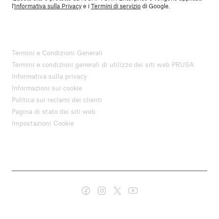
l'
Informativa sulla Privacy
e i
Termini di servizio
di Google.
Termini e Condizioni Generali
Termini e condizioni generali di utilizzo dei siti web PRUSA
Informativa sulla privacy
Informazioni sui cookie
Politica sui reclami dei clienti
Pagina di stato dei siti web
Impostazioni Cookie