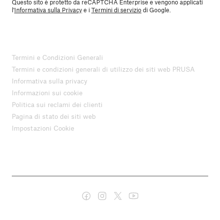
Questo sito è protetto da reCAPTCHA Enterprise e vengono applicati
l'
Informativa sulla Privacy
e i
Termini di servizio
di Google.
Termini e Condizioni Generali
Termini e condizioni generali di utilizzo dei siti web PRUSA
Informativa sulla privacy
Informazioni sui cookie
Politica sui reclami dei clienti
Pagina di stato dei siti web
Impostazioni Cookie