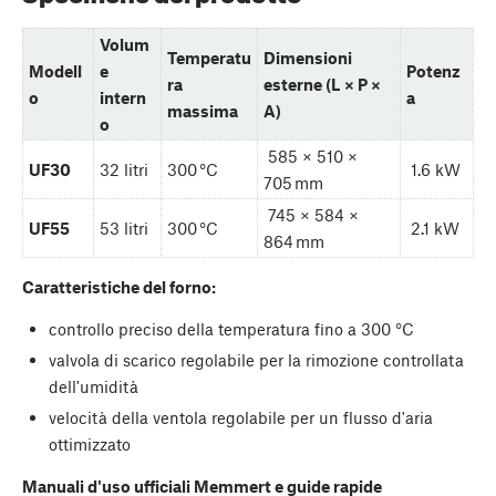
Volum
Temperatu
Dimensioni
Modell
e
Potenz
ra
esterne (L × P ×
o
intern
a
massima
A)
o
585 × 510 ×
UF30
32 litri
300 °C
1.6 kW
705 mm
745 × 584 ×
UF55
53 litri
300 °C
2.1 kW
864 mm
Caratteristiche del forno:
controllo preciso della temperatura fino a 300 °C
valvola di scarico regolabile per la rimozione controllata
dell'umidità
velocità della ventola regolabile per un flusso d'aria
ottimizzato
Manuali d'uso ufficiali Memmert e guide rapide