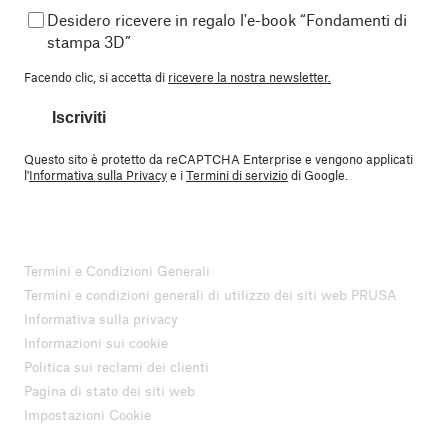
Desidero ricevere in regalo l'e-book “Fondamenti di
stampa 3D”
Facendo clic, si accetta di
ricevere la nostra newsletter.
Iscriviti
Questo sito è protetto da reCAPTCHA Enterprise e vengono applicati
l'
Informativa sulla Privacy
e i
Termini di servizio
di Google.
Termini e Condizioni Generali
Termini e condizioni generali di utilizzo dei siti web PRUSA
Informativa sulla privacy
Informazioni sui cookie
Politica sui reclami dei clienti
Pagina di stato dei siti web
Impostazioni Cookie