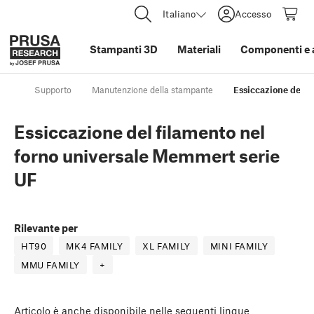
Italiano
Accesso
Stampanti 3D
Materiali
Componenti e 
Supporto
Manutenzione della stampante
Essiccazione del f
Essiccazione del filamento nel
forno universale Memmert serie
UF
Rilevante per
HT90
MK4 FAMILY
XL FAMILY
MINI FAMILY
MMU FAMILY
+
Articolo
è anche disponibile nelle seguenti lingue