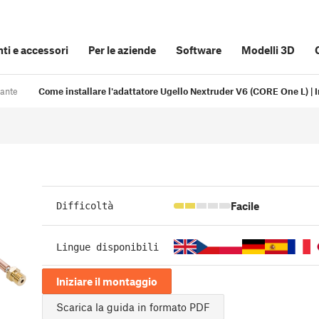
i e accessori
Per le aziende
Software
Modelli 3D
pante
Come installare l'adattatore Ugello Nextruder V6 (CORE One L) | I
Facile
Difficoltà
Lingue disponibili
Iniziare il montaggio
Scarica la guida in formato PDF