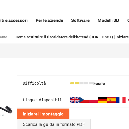
i e accessori
Per le aziende
Software
Modelli 3D
pante
Come sostituire il riscaldatore dell'hotend (CORE One L) | Iniziar
Facile
Difficoltà
Lingue disponibili
Iniziare il montaggio
Scarica la guida in formato PDF