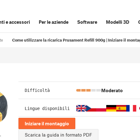
i e accessori
Per le aziende
Software
Modelli 3D
te
Come utilizzare la ricarica Prusament Refill 900g | Iniziare il mont
Moderato
Difficoltà
Lingue disponibili
Iniziare il montaggio
Scarica la guida in formato PDF