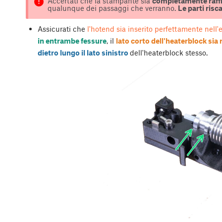
Accertati che la stampante sia
completamente raff
qualunque dei passaggi che verranno.
Le parti risc
Assicurati che
l'hotend sia inserito perfettamente nell'
in entrambe fessure
, il
lato corto dell'heaterblock sia 
dietro lungo il lato sinistro
dell'heaterblock stesso.