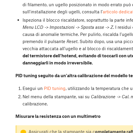
di filamento, un ugello posizionato in modo errato può
sull'installazione degli ugelli, consulta l'
articolo dedicat
Ispeziona il blocco riscaldatore, soprattutto la parte infe
Menu LCD -> Impostazioni -> Sposta asse -> Z
. I residu
causa di anomalie termiche. Per pulirlo, riscalda l'ugell
premendo il pulsante
Reset
. Subito dopo, usa una picco
vecchia attaccata all'ugello e al blocco di riscaldamen
del termistore dell'hotend, evitando di toccarli con utens
danneggiarli in modo irreversibile.
PID tuning seguito da un'altra calibrazione del modello t
Esegui un
PID tuning
, utilizzando la temperatura che u
Nel menu della stampante, vai su
Calibrazione -> Cal. 
calibrazione.
Misurare la resistenza con un multimetro
Assicurati che la stampante sia c
ompletamente raf