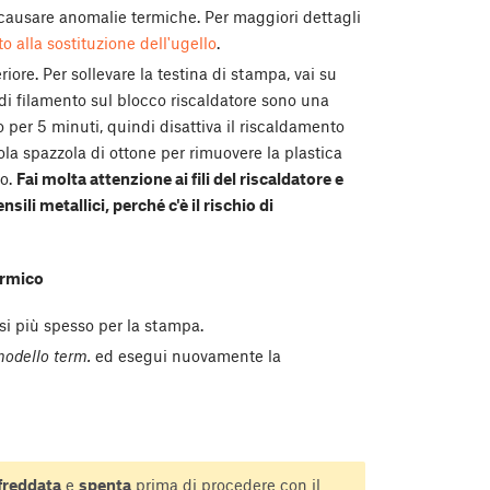
 causare anomalie termiche. Per maggiori dettagli
o alla sostituzione dell'ugello
.
riore. Per sollevare la testina di stampa, vai su
i di filamento sul blocco riscaldatore sono una
o per 5 minuti, quindi disattiva il riscaldamento
la spazzola di ottone per rimuovere la plastica
to.
Fai molta attenzione ai fili del riscaldatore e
ili metallici, perché c'è il rischio di
ermico
si più spesso per la stampa.
modello term.
ed esegui nuovamente la
freddata
e
spenta
prima di procedere con il