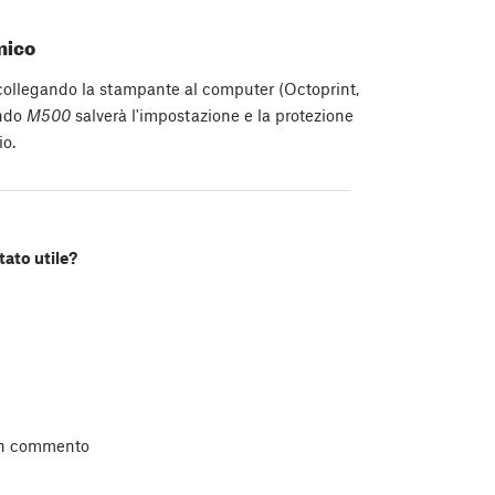
mico
 collegando la stampante al computer (Octoprint,
ando
M500
salverà l'impostazione e la protezione
io.
tato utile?
un commento