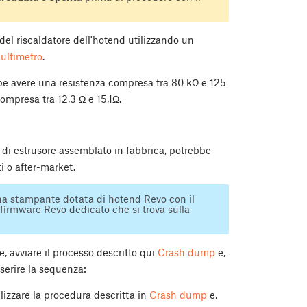
del riscaldatore dell'hotend utilizzando un
multimetro
.
e avere una resistenza compresa tra 80 kΩ e 125
ompresa tra 12,3 Ω e 15,1Ω.
 di estrusore assemblato in fabbrica, potrebbe
i o after-market.
 una stampante dotata di hotend Revo con il
 firmware Revo dedicato che si trova sulla
e, avviare il processo descritto qui
Crash dump
e,
nserire la sequenza:
ilizzare la procedura descritta in
Crash dump
e,