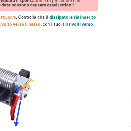
reddata
e
spenta
prima di procedere con
aldate possono causare gravi ustioni!
estrusore
. Controlla che il
dissipatore sia inserito
rivolto verso il basso
, con i suoi
fili rivolti verso