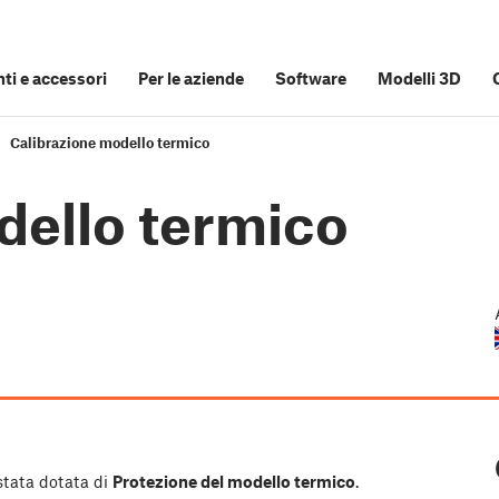
i e accessori
Per le aziende
Software
Modelli 3D
Calibrazione modello termico
dello termico
 stata dotata di
Protezione del modello termico
.