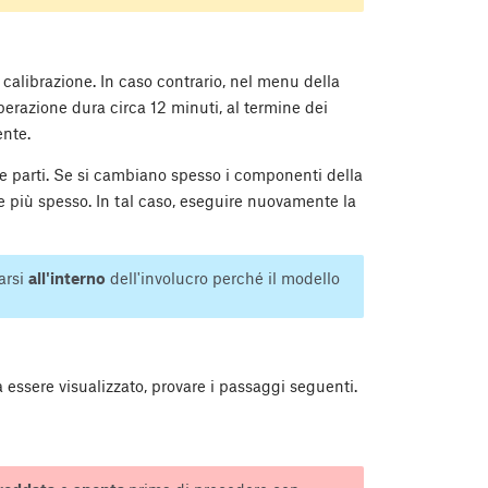
 calibrazione. In caso contrario, nel menu della
operazione dura circa 12 minuti, al termine dei
ente.
e parti. Se si cambiano spesso i componenti della
 più spesso. In tal caso, eseguire nuovamente la
arsi
all'interno
dell'involucro perché il modello
 essere visualizzato, provare i passaggi seguenti.