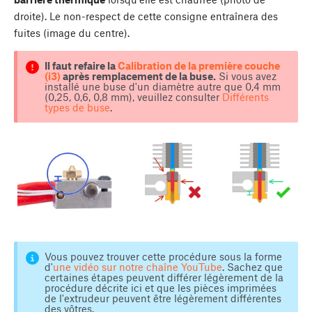
droite). Le non-respect de cette consigne entraînera des
fuites (image du centre).
Il faut refaire la
Calibration de la première couche
(i3)
après remplacement de la buse.
Si vous avez
installé une buse d'un diamètre autre que 0,4 mm
(0,25, 0,6, 0,8 mm), veuillez consulter
Différents
types de buse
.
Vous pouvez trouver cette procédure sous la forme
d'
une vidéo sur notre chaîne YouTube
. Sachez que
certaines étapes peuvent différer légèrement de la
procédure décrite ici et que les pièces imprimées
de l'extrudeur peuvent être légèrement différentes
des vôtres.