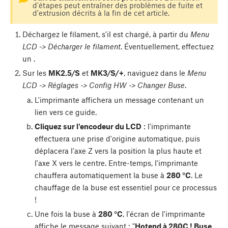
d'étapes peut entraîner des problèmes de fuite et
d'extrusion décrits à la fin de cet article.
Déchargez le filament, s'il est chargé, à partir du
Menu
LCD -> Décharger le filament
. Éventuellement, effectuez
un
.
Sur les
MK2.5/S
et
MK3/S/+
, naviguez dans le
Menu
LCD -> Réglages -> Config HW -> Changer Buse
.
L'imprimante affichera un message contenant un
lien vers ce guide.
Cliquez sur l'encodeur du LCD
: l'imprimante
effectuera une prise d'origine automatique, puis
déplacera l'axe Z vers la position la plus haute et
l'axe X vers le centre. Entre-temps, l'imprimante
chauffera automatiquement la buse à
280 °C
. Le
chauffage de la buse est essentiel pour ce processus
!
Une fois la buse à
280 °C
, l'écran de l'imprimante
affiche le message suivant : "
Hotend à 280C ! Buse