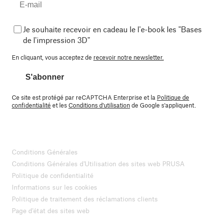
Je souhaite recevoir en cadeau le l'e-book les "Bases
de l'impression 3D"
En cliquant, vous acceptez de
recevoir notre newsletter.
S'abonner
Ce site est protégé par reCAPTCHA Enterprise et la
Politique de
confidentialité
et les
Conditions d'utilisation
de Google s'appliquent.
Conditions Générales
Conditions Générales d'Utilisation des sites web PRUSA
Politique de confidentialité
Informations sur les cookies
Politique de traitement des réclamations clients
Page d'état des sites web