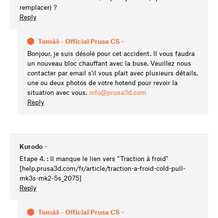
remplacer) ?
Reply
Tomáš - Official Prusa CS
•
Bonjour, je suis désolé pour cet accident. Il vous faudra
un nouveau bloc chauffant avec la buse. Veuillez nous
contacter par email s'il vous plait avec plusieurs détails,
une ou deux photos de votre hotend pour revoir la
situation avec vous.
info@prusa3d.com
Reply
Kurodo
•
Etape 4. : Il manque le lien vers "Traction à froid"
[help.prusa3d.com/fr/article/traction-a-froid-cold-pull-
mk3s-mk2-5s_2075]
Reply
Tomáš - Official Prusa CS
•