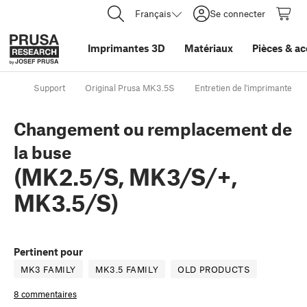
Français
Se connecter
Imprimantes 3D
Matériaux
Pièces
&
ac
Support
Original Prusa MK3.5S
Entretien de l'imprimante
Changement ou remplacement de
la buse
(MK2.5/S, MK3/S/+,
MK3.5/S)
Pertinent pour
MK3 FAMILY
MK3.5 FAMILY
OLD PRODUCTS
8 commentaires