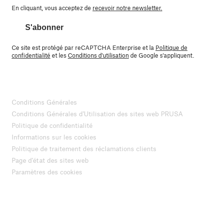
En cliquant, vous acceptez de
recevoir notre newsletter.
S'abonner
Ce site est protégé par reCAPTCHA Enterprise et la
Politique de
confidentialité
et les
Conditions d'utilisation
de Google s'appliquent.
Conditions Générales
Conditions Générales d'Utilisation des sites web PRUSA
Politique de confidentialité
Informations sur les cookies
Politique de traitement des réclamations clients
Page d'état des sites web
Paramètres des cookies