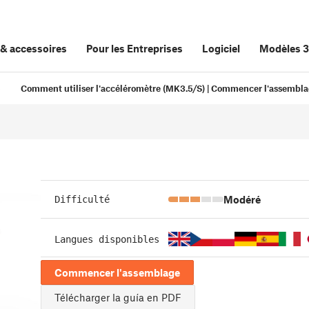
&
accessoires
Pour les Entreprises
Logiciel
Modèles 
e
Comment utiliser l'accéléromètre (MK3.5/S) | Commencer l'assembl
Modéré
Difficulté
Langues disponibles
Commencer l'assemblage
Télécharger la guía en PDF