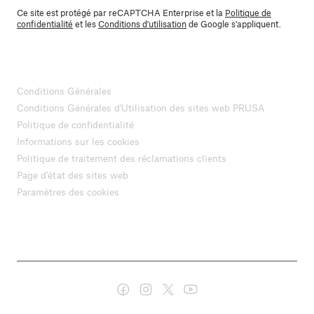
Ce site est protégé par reCAPTCHA Enterprise et la
Politique de
confidentialité
et les
Conditions d'utilisation
de Google s'appliquent.
Conditions Générales
Conditions Générales d'Utilisation des sites web PRUSA
Politique de confidentialité
Informations sur les cookies
Politique de traitement des réclamations clients
Page d'état des sites web
Paramètres des cookies