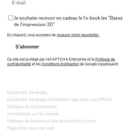
Je souhaite recevoir en cadeau le l'e-book les "Bases
de l'impression 3D"
En cliquant, vous acceptez de
recevoir notre newsletter.
S'abonner
Ce site est protégé par reCAPTCHA Enterprise et la
Politique de
confidentialité
et les
Conditions d'utilisation
de Google s'appliquent.
Conditions Générales
Conditions Générales d'Utilisation des sites web PRUSA
Politique de confidentialité
Informations sur les cookies
Politique de traitement des réclamations clients
Page d'état des sites web