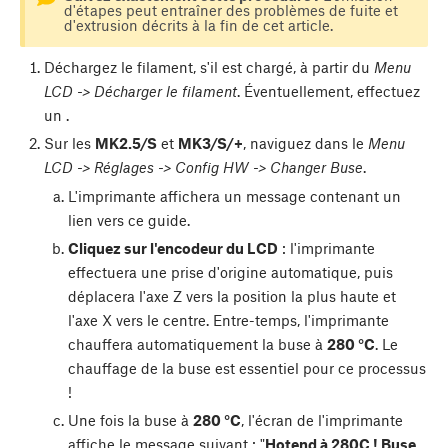
d'étapes peut entraîner des problèmes de fuite et
d'extrusion décrits à la fin de cet article.
Déchargez le filament, s'il est chargé, à partir du
Menu
LCD -> Décharger le filament
. Éventuellement, effectuez
un
.
Sur les
MK2.5/S
et
MK3/S/+
, naviguez dans le
Menu
LCD -> Réglages -> Config HW -> Changer Buse
.
L'imprimante affichera un message contenant un
lien vers ce guide.
Cliquez sur l'encodeur du LCD
: l'imprimante
effectuera une prise d'origine automatique, puis
déplacera l'axe Z vers la position la plus haute et
l'axe X vers le centre. Entre-temps, l'imprimante
chauffera automatiquement la buse à
280 °C
. Le
chauffage de la buse est essentiel pour ce processus
!
Une fois la buse à
280 °C
, l'écran de l'imprimante
affiche le message suivant : "
Hotend à 280C ! Buse