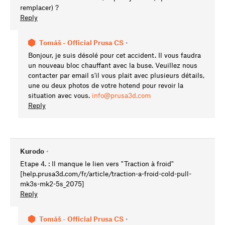
remplacer) ?
Reply
Tomáš - Official Prusa CS
•
Bonjour, je suis désolé pour cet accident. Il vous faudra
un nouveau bloc chauffant avec la buse. Veuillez nous
contacter par email s'il vous plait avec plusieurs détails,
une ou deux photos de votre hotend pour revoir la
situation avec vous.
info@prusa3d.com
Reply
Kurodo
•
Etape 4. : Il manque le lien vers "Traction à froid"
[help.prusa3d.com/fr/article/traction-a-froid-cold-pull-
mk3s-mk2-5s_2075]
Reply
Tomáš - Official Prusa CS
•