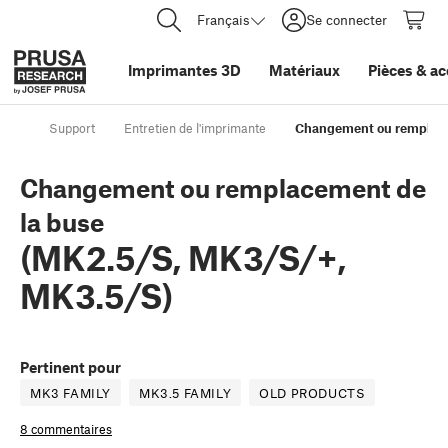
Français
Se connecter
Imprimantes 3D
Matériaux
Pièces
&
ac
Support
Entretien de l'imprimante
Changement ou remplace
Changement ou remplacement de
la buse
(MK2.5/S, MK3/S/+,
MK3.5/S)
Pertinent pour
MK3 FAMILY
MK3.5 FAMILY
OLD PRODUCTS
8 commentaires