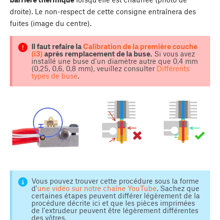
droite). Le non-respect de cette consigne entraînera des
fuites (image du centre).
Il faut refaire la
Calibration de la première couche
(i3)
après remplacement de la buse.
Si vous avez
installé une buse d'un diamètre autre que 0,4 mm
(0,25, 0,6, 0,8 mm), veuillez consulter
Différents
types de buse
.
Vous pouvez trouver cette procédure sous la forme
d'
une vidéo sur notre chaîne YouTube
. Sachez que
certaines étapes peuvent différer légèrement de la
procédure décrite ici et que les pièces imprimées
de l'extrudeur peuvent être légèrement différentes
des vôtres.