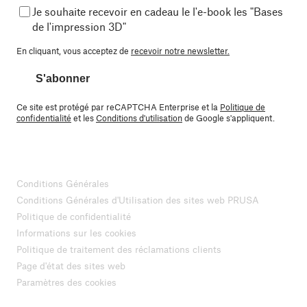
Je souhaite recevoir en cadeau le l'e-book les "Bases
de l'impression 3D"
En cliquant, vous acceptez de
recevoir notre newsletter.
S'abonner
Ce site est protégé par reCAPTCHA Enterprise et la
Politique de
confidentialité
et les
Conditions d'utilisation
de Google s'appliquent.
Conditions Générales
Conditions Générales d'Utilisation des sites web PRUSA
Politique de confidentialité
Informations sur les cookies
Politique de traitement des réclamations clients
Page d'état des sites web
Paramètres des cookies