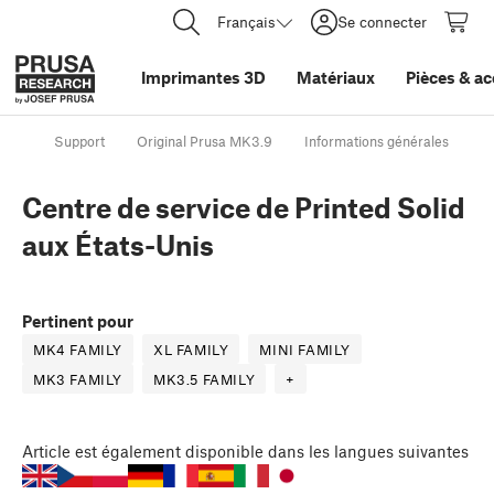
Français
Se connecter
Imprimantes 3D
Matériaux
Pièces
&
ac
Support
Original Prusa MK3.9
Informations générales
C
Centre de service de Printed Solid
aux États-Unis
Pertinent pour
MK4 FAMILY
XL FAMILY
MINI FAMILY
MK3 FAMILY
MK3.5 FAMILY
+
Article
est également disponible dans les langues suivantes