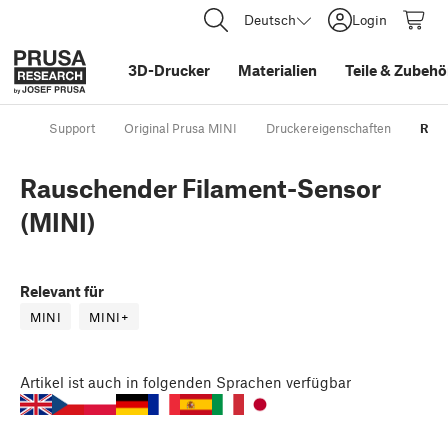
Deutsch
Login
3D-Drucker
Materialien
Teile
&
Zubehö
Support
Original Prusa MINI
Druckereigenschaften
Raus
Rauschender Filament-Sensor
(MINI)
Relevant für
MINI
MINI+
Artikel
ist auch in folgenden Sprachen verfügbar