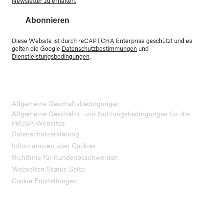
Newsletter zu erhalten.
Abonnieren
Diese Website ist durch reCAPTCHA Enterprise geschützt und es
gelten die Google
Datenschutzbestimmungen
und
Dienstleistungsbedingungen
.
Allgemeine Geschäftsbedingungen
Allgemeine Geschäfts- und Nutzungsbedingungen für die
PRUSA-Websites
Datenschutzerklärung
Informationen über Cookies
Richtlinie für Kundenbeschwerden
Webseiten Status Seite
Cookie Einstellungen