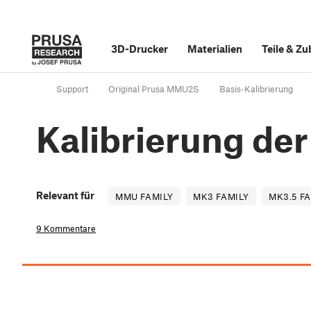
3D-Drucker
Materialien
Teile
&
Zu
Support
Original Prusa MMU2S
Basis-Kalibrierung
Kalibrierung der
Relevant für
MMU FAMILY
MK3 FAMILY
MK3.5 F
9 Kommentare