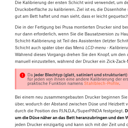
Die Kalibrierung der ersten Schicht wird verwendet, um 
Druckoberfläche zu kalibrieren. Ziel ist es, die Düsenhöhe 
gut am Bett haftet und man sieht, dass er leicht gequetsch
Die in der Fertigung bei Prusa montierten Drucker sind ber
nur dann erforderlich, wenn Sie die Bausatzversion zu Ha
Schicht-Kalibrierung ist Teil des Assistenten (letzter Schr
Schicht auch später über das Menü
LCD-menu - Kalibrierun
Während dieses Vorgangs drehen Sie den Knopf, um den
manuell einzustellen, während der Drucker ein Zick-Zack-
Da
jeder Blechtyp (glatt, satiniert und strukturiert
für jeden von ihnen eine andere Kalibrierung der er
praktische Funktion namens
Stahlblech-Profile
.
Bei einem neu zusammengebauten Drucker beginnen Sie b
über, wodurch der Abstand zwischen Düse und Heizbett ver
durch die Position des P.I.N.D.A./SuperPINDA festgelegt.
D
um die Düse näher an das Bett heranzubringen und den
jeden Drucker einzigartig und kann sich mit der Zeit un