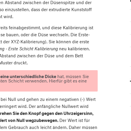
den Abstand zwischen der Düsenspitze und der
so einzustellen, dass der extrudierte Kunststoff
t wird.
eits feinabgestimmt, und diese Kalibrierung ist
use bauen, oder die Düse wechseln. Die Erste-
itt der XYZ-Kalibrierung). Sie können die erste
g - Erste Schicht Kalibrierung
neu kalibrieren.
 Abstand zwischen der Düse und dem Bett
Muster druckt.
) eine unterschiedliche Dicke
hat, müssen Sie
sten Schicht verwenden. Hierfür gibt es eine
ei Null und gehen zu einem negativen (-) Wert
ringert wird. Der anfängliche Nullwert wird
rehen Sie den Knopf gegen den Uhrzeigersinn,
 Wert von Null wegzubewegen.
Der Wert ist für
d dem Gebrauch auch leicht ändern. Daher müssen