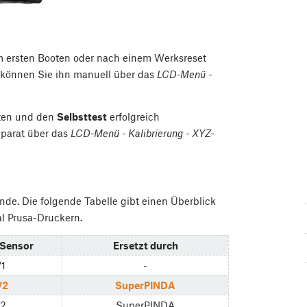
im ersten Booten oder nach einem Werksreset
, können Sie ihn manuell über das
LCD-Menü -
hten und den
Selbsttest
erfolgreich
eparat über das
LCD-Menü - Kalibrierung - XYZ-
nde. Die folgende Tabelle gibt einen Überblick
l Prusa-Druckern.
 Sensor
Ersetzt durch
V1
-
V2
SuperPINDA
V2
SuperPINDA