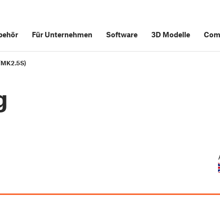
behör
Für Unternehmen
Software
3D Modelle
Com
/MK2.5S)
g