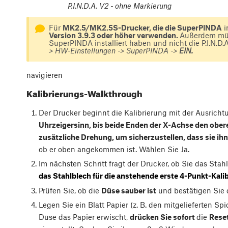
P.I.N.D.A. V2 - ohne Markierung
Für
MK2.5/MK2.5S-Drucker, die die SuperPINDA
i
Version 3.9.3 oder höher verwenden.
Außerdem müss
SuperPINDA installiert haben und nicht die P.I.N.D.
> HW-Einstellungen -> SuperPINDA ->
EIN.
navigieren
Kalibrierungs-Walkthrough
Der Drucker beginnt die Kalibrierung mit der Ausrich
Uhrzeigersinn, bis beide Enden der X-Achse den ober
zusätzliche Drehung, um sicherzustellen, dass sie ihn 
ob er oben angekommen ist. Wählen Sie Ja.
Im nächsten Schritt fragt der Drucker, ob Sie das Sta
das Stahlblech für die anstehende erste 4-Punkt-Kalib
Prüfen Sie, ob die
Düse sauber ist
und bestätigen Sie 
Legen Sie ein Blatt Papier (z. B. den mitgelieferten S
Düse das Papier erwischt,
drücken Sie sofort
die
Reset