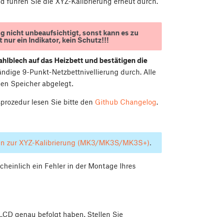
d führen Sie die XYZ-Kalibrierung erneut durch.
g nicht unbeaufsichtigt, sonst kann es zu
nur ein Indikator, kein Schutz!!!
ahlblech auf das Heizbett und bestätigen die
tändige 9-Punkt-Netzbettnivellierung durch. Alle
en Speicher abgelegt.
prozedur lesen Sie bitte den
Github Changelog
.
n zur XYZ-Kalibrierung (MK3/MK3S/MK3S+)
.
heinlich ein Fehler in der Montage Ihres
 LCD genau befolgt haben. Stellen Sie