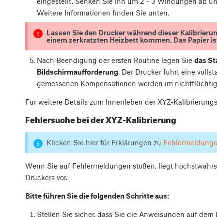
eingestellt. Senken Sie ihn um 2 - 3 Windungen ab un
Weitere Informationen finden Sie unten.
Lassen Sie den Drucker während dieser Kalibrierun
einem zerkratzten Heizbett kommen. Das Papier ist 
Nach Beendigung der ersten Routine legen Sie
das St
Bildschirmaufforderung
. Der Drucker führt eine volls
gemessenen Kompensationen werden im nichtflüchtig
Für weitere Details zum Innenleben der XYZ-Kalibrierungs
Fehlersuche bei der XYZ-Kalibrierung
Klicken Sie hier für Erklärungen zu
Fehlermeldunge
Wenn Sie auf Fehlermeldungen stoßen, liegt höchstwahrsc
Druckers vor.
Bitte führen Sie die folgenden Schritte aus:
Stellen Sie sicher, dass Sie die Anweisungen auf dem