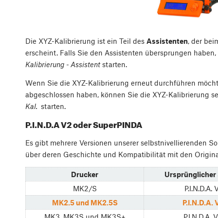
Die XYZ-Kalibrierung ist ein Teil des
Assistenten
, der be
erscheint. Falls Sie den Assistenten übersprungen haben
Kalibrierung - Assistent
starten.
Wenn Sie die XYZ-Kalibrierung erneut durchführen möc
abgeschlossen haben, können Sie die XYZ-Kalibrierung s
Kal.
starten.
P.I.N.D.A V2 oder SuperPINDA
Es gibt mehrere Versionen unserer selbstnivellierenden So
über deren Geschichte und Kompatibilität mit den Origina
Drucker
Ursprünglicher
MK2/S
P.I.N.D.A. 
MK2.5 und MK2.5S
P.I.N.D.A. 
MK3, MK3S und MK3S+
P.I.N.D.A. 