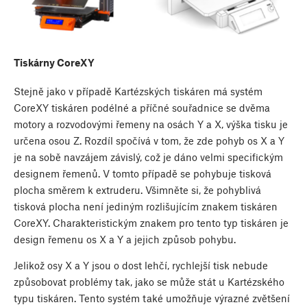
Tiskárny CoreXY
Stejně jako v případě Kartézských tiskáren má systém
CoreXY tiskáren podélné a příčné souřadnice se dvěma
motory a rozvodovými řemeny na osách Y a X, výška tisku je
určena osou Z. Rozdíl spočívá v tom, že zde pohyb os X a Y
je na sobě navzájem závislý, což je dáno velmi specifickým
designem řemenů. V tomto případě se pohybuje tisková
plocha směrem k extruderu. Všimněte si, že pohyblivá
tisková plocha není jediným rozlišujícím znakem tiskáren
CoreXY. Charakteristickým znakem pro tento typ tiskáren je
design řemenu os X a Y a jejich způsob pohybu.
Jelikož osy X a Y jsou o dost lehčí, rychlejší tisk nebude
způsobovat problémy tak, jako se může stát u Kartézského
typu tiskáren. Tento systém také umožňuje výrazné zvětšení