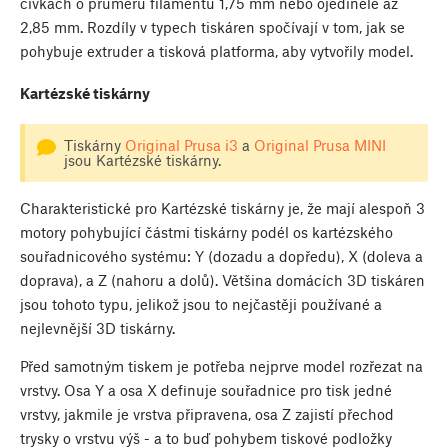
cívkách o průměru filamentu 1,75 mm nebo ojediněle až
2,85 mm. Rozdíly v typech tiskáren spočívají v tom, jak se
pohybuje extruder a tisková platforma, aby vytvořily model.
Kartézské tiskárny
Tiskárny
Original Prusa i3
a
Original Prusa MINI
jsou Kartézské tiskárny.
Charakteristické pro Kartézské tiskárny je, že mají alespoň 3
motory pohybující částmi tiskárny podél os kartézského
souřadnicového systému: Y (dozadu a dopředu), X (doleva a
doprava), a Z (nahoru a dolů). Většina domácích 3D tiskáren
jsou tohoto typu, jelikož jsou to nejčastěji používané a
nejlevnější 3D tiskárny.
Před samotným tiskem je potřeba nejprve model rozřezat na
vrstvy. Osa Y a osa X definuje souřadnice pro tisk jedné
vrstvy, jakmile je vrstva připravena, osa Z zajistí přechod
trysky o vrstvu výš - a to buď pohybem tiskové podložky