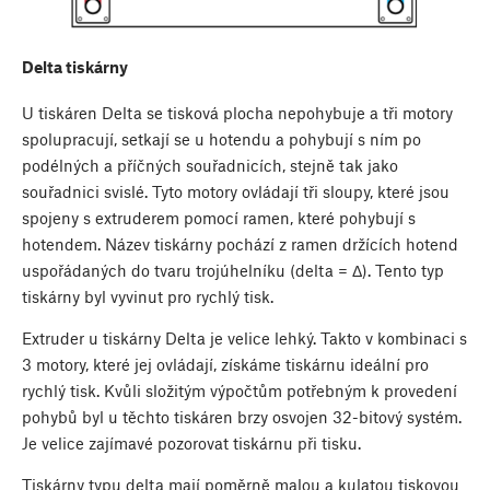
Delta tiskárny
U tiskáren Delta se tisková plocha nepohybuje a tři motory
spolupracují, setkají se u hotendu a pohybují s ním po
podélných a příčných souřadnicích, stejně tak jako
souřadnici svislé. Tyto motory ovládají tři sloupy, které jsou
spojeny s extruderem pomocí ramen, které pohybují s
hotendem. Název tiskárny pochází z ramen držících hotend
uspořádaných do tvaru trojúhelníku (delta = Δ). Tento typ
tiskárny byl vyvinut pro rychlý tisk.
Extruder u tiskárny Delta je velice lehký. Takto v kombinaci s
3 motory, které jej ovládají, získáme tiskárnu ideální pro
rychlý tisk. Kvůli složitým výpočtům potřebným k provedení
pohybů byl u těchto tiskáren brzy osvojen 32-bitový systém.
Je velice zajímavé pozorovat tiskárnu při tisku.
Tiskárny typu delta mají poměrně malou a kulatou tiskovou