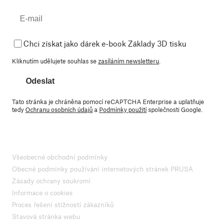
Chci získat jako dárek e-book Základy 3D tisku
Kliknutím udělujete souhlas se
zasíláním newsletteru
.
Odeslat
Tato stránka je chráněna pomocí reCAPTCHA Enterprise a uplatňuje
tedy
Ochranu osobních údajů
a
Podmínky použití
společnosti Google.
Všeobecné obchodní podmínky
Obecné podmínky používání internetových stránek PRUSA
Zásady ochrany soukromí
Informace o cookies
Proces řešení stížností zákazníků
Stavová stránka webu