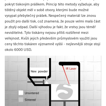
pokryt tiskovým práškem. Princip této metody vyžaduje, aby
tištěný objekt měl v sobě otvory, kterými bude možné
vysypat přebytečný prášek. Nespečený materiál lze znovu
použít pro další tisk, což znamená, že pouze velmi malá část
je zbylý odpad. Další výhodou je fakt, že vrstvy jsou téměř
neviditelné. Tyto tiskárny nejsou příliš rozšířené mezi
veřejnost. Kvůli jejich především průmyslovém využití jsou
ceny těchto tiskáren významně vyšší - nejlevnější stroje stojí
okolo 6000 USD.