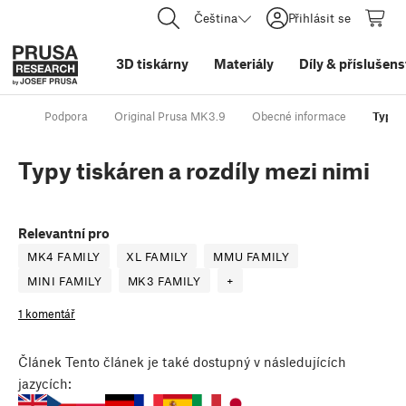
Čeština
Přihlásit se
3D tiskárny
Materiály
Díly
&
příslušens
Podpora
Original Prusa MK3.9
Obecné informace
Typy t
Typy tiskáren a rozdíly mezi nimi
Relevantní pro
MK4 FAMILY
XL FAMILY
MMU FAMILY
MINI FAMILY
MK3 FAMILY
+
1 komentář
Článek
Tento článek je také dostupný v následujících
jazycích: