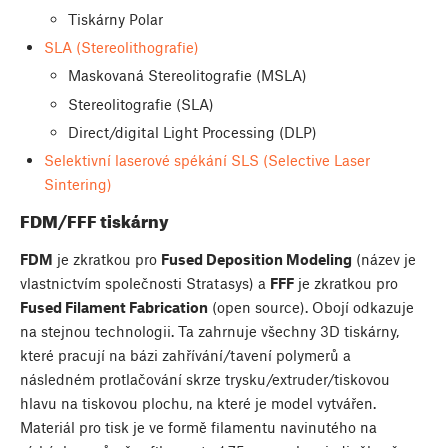
Tiskárny Polar
SLA (Stereolithografie)
Maskovaná Stereolitografie (MSLA)
Stereolitografie (SLA)
Direct/digital Light Processing (DLP)
Selektivní laserové spékání SLS (Selective Laser
Sintering)
FDM/FFF tiskárny
FDM
je zkratkou pro
Fused Deposition Modeling
(název je
vlastnictvím společnosti Stratasys) a
FFF
je zkratkou pro
Fused Filament Fabrication
(open source). Obojí odkazuje
na stejnou technologii. Ta zahrnuje všechny 3D tiskárny,
které pracují na bázi zahřívání/tavení polymerů a
následném protlačování skrze trysku/extruder/tiskovou
hlavu na tiskovou plochu, na které je model vytvářen.
Materiál pro tisk je ve formě filamentu navinutého na