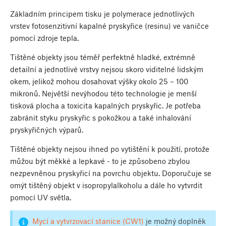
Základním principem tisku je polymerace jednotlivých
vrstev fotosenzitivní kapalné pryskyřice (resinu) ve vaničce
pomocí zdroje tepla.
Tištěné objekty jsou téměř perfektně hladké, extrémně
detailní a jednotlivé vrstvy nejsou skoro viditelné lidským
okem, jelikož mohou dosahovat výšky okolo 25 – 100
mikronů. Největší nevýhodou této technologie je menší
tisková plocha a toxicita kapalných pryskyřic. Je potřeba
zabránit styku pryskyřic s pokožkou a také inhalování
pryskyřičných výparů.
Tištěné objekty nejsou ihned po vytištění k použití, protože
můžou být měkké a lepkavé - to je způsobeno zbylou
nezpevněnou pryskyřicí na povrchu objektu. Doporučuje se
omýt tištěný objekt v isopropylalkoholu a dále ho vytvrdit
pomocí UV světla.
Mycí a vytvrzovací stanice (CW1)
je možný doplněk