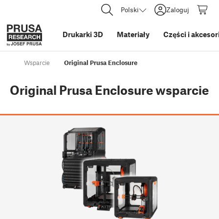
Polski
Zaloguj
Drukarki 3D
Materiały
Części i akcesor
Wsparcie
Original Prusa Enclosure
Original Prusa Enclosure
wsparcie