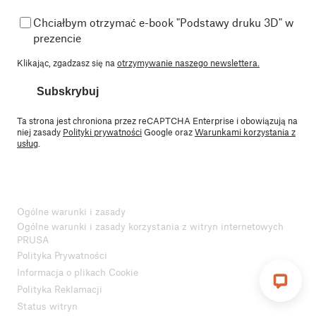
Chciałbym otrzymać e-book "Podstawy druku 3D" w
prezencie
Klikając, zgadzasz się na
otrzymywanie naszego newslettera.
Subskrybuj
Ta strona jest chroniona przez reCAPTCHA Enterprise i obowiązują na
niej zasady
Polityki prywatności
Google oraz
Warunkami korzystania z
usług
.
Ogólne warunki i zasady
Ogólne warunki i zasady korzystania z witryn internetowych
PRUSA
Polityka Prywatności
Informacja o plikach Cookie
Polityka Reklamacji
Status witryn