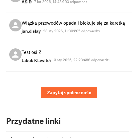
ASiD
7 lut 2026, 14:48:29
3 odpowiedzi
Wiązka przewodów opada i blokuje się za karetką
jan.d.slay
23 sty 2026, 11:30:20
5 odpowiedzi
Test osi Z
Jakub Klawiter
3 sty 2026, 22:23:48
8 odpowiedzi
Zapytaj społeczność
Przydatne linki