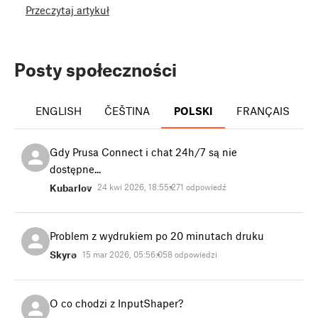
Przeczytaj artykuł
Posty społeczności
ENGLISH
ČEŠTINA
POLSKI
FRANÇAIS
I
Gdy Prusa Connect i chat 24h/7 są nie
dostępne...
Kubarlov
24 kwi 2026, 18:55:27
1 odpowiedź
Problem z wydrukiem po 20 minutach druku
Skyro
15 mar 2026, 05:56:05
8 odpowiedzi
O co chodzi z InputShaper?