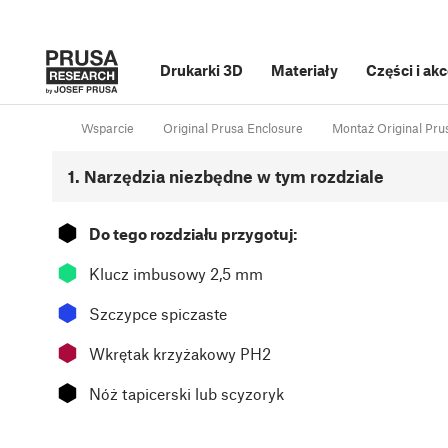
Drukarki 3D
Materiały
Części i ak
Wsparcie
Original Prusa Enclosure
Montaż Original Prus
1. Narzędzia niezbędne w tym rozdziale
⬢
Do tego rozdziału przygotuj:
⬢
Klucz imbusowy 2,5 mm
⬢
Szczypce spiczaste
⬢
Wkrętak krzyżakowy PH2
⬢
Nóż tapicerski lub scyzoryk