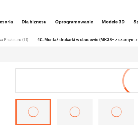
cesoria
Dla biznesu
Oprogramowanie
Modele 3D
S
a Enclosure (1.1)
4C. Montaż drukarki w obudowie (MK3S+ z czarnym za