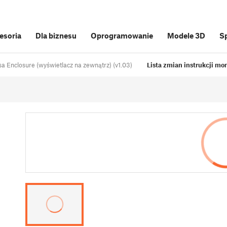
cesoria
Dla biznesu
Oprogramowanie
Modele 3D
S
a Enclosure (wyświetlacz na zewnątrz) (v1.03)
Lista zmian instrukcji mo