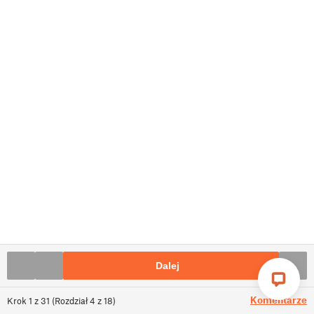
Dalej
Komentarze
Krok
1
z
31
(
Rozdział
4
z
18
)