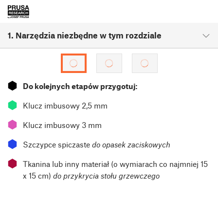
1. Narzędzia niezbędne w tym rozdziale
⬢
Do kolejnych etapów przygotuj:
⬢
Klucz imbusowy 2,5 mm
⬢
Klucz imbusowy 3 mm
⬢
Szczypce spiczaste
do opasek zaciskowych
⬢
Tkanina lub inny materiał (o wymiarach co najmniej 15
x 15 cm)
do przykrycia stołu grzewczego