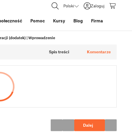
Polski
Zaloguj
połeczność
Pomoc
Kursy
Blog
Firma
racji (dodatek) | Wprowadzenie
Spis treści
Komentarze
Dalej