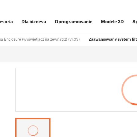
cesoria
Dla biznesu
Oprogramowanie
Modele 3D
S
a Enclosure (wyświetlacz na zewnątrz) (v1.03)
Zaawansowany system filt