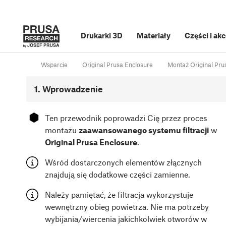
Drukarki 3D
Materiały
Części i ak
Wsparcie
Original Prusa Enclosure
Montaż Original Prus
1. Wprowadzenie
⬢
Ten przewodnik poprowadzi Cię przez proces
montażu
zaawansowanego systemu filtracji
w
Original Prusa Enclosure
.
Wśród dostarczonych elementów złącznych
znajdują się dodatkowe części zamienne.
Należy pamiętać, że filtracja wykorzystuje
wewnętrzny obieg powietrza. Nie ma potrzeby
wybijania/wiercenia jakichkolwiek otworów w